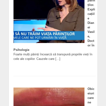
părin
ților.
Expli
cațiil
e
Dian
ei
Vasil
e,
Doct
or în
Psihologie
Foarte mulți părinți încearcă să transpună propriile vieți în
cele ale copiilor. Cauzele care […]
Obic
eiuri
care
ne