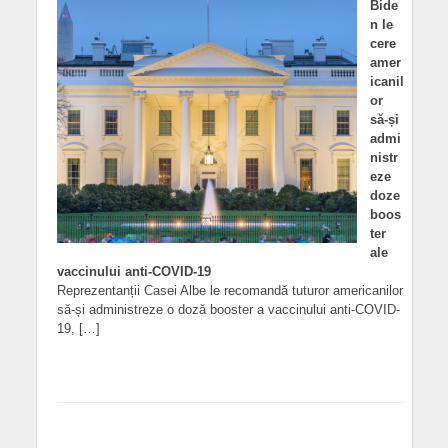
Bide
n le
cere
amer
icanil
or
să-și
admi
nistr
eze
doze
boos
ter
ale
vaccinului anti-COVID-19
Reprezentanții Casei Albe le recomandă tuturor americanilor
să-și administreze o doză booster a vaccinului anti-COVID-
19, […]