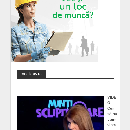
medikatv.ro
VIDE
O
Cum
să nu
trăim
viața