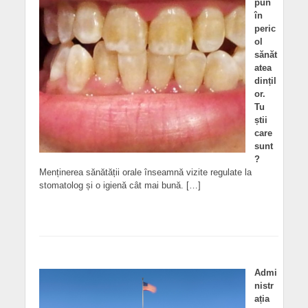
pun
în
peric
ol
sănăt
atea
dințil
or.
Tu
știi
care
sunt
?
Menținerea sănătății orale înseamnă vizite regulate la
stomatolog și o igienă cât mai bună. […]
Admi
nistr
ația