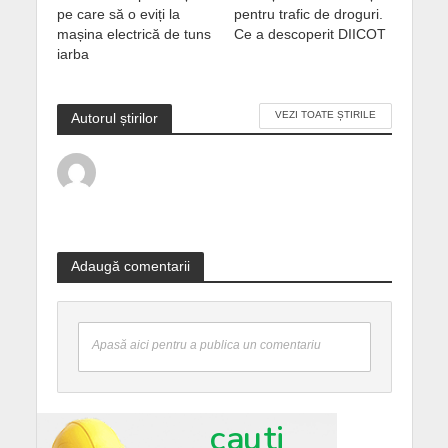
pe care să o eviți la
pentru trafic de droguri.
mașina electrică de tuns
Ce a descoperit DIICOT
iarba
VEZI TOATE ȘTIRILE
Autorul știrilor
Adaugă comentarii
Apasă aici pentru a publica un comentariu