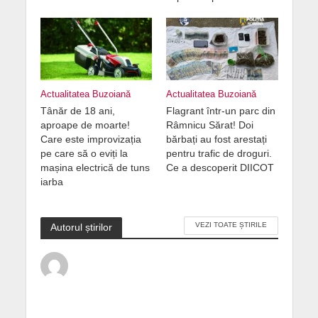
Actualitatea Buzoiană
Actualitatea Buzoiană
Tânăr de 18 ani,
Flagrant într-un parc din
aproape de moarte!
Râmnicu Sărat! Doi
Care este improvizația
bărbați au fost arestați
pe care să o eviți la
pentru trafic de droguri.
mașina electrică de tuns
Ce a descoperit DIICOT
iarba
VEZI TOATE ȘTIRILE
Autorul știrilor