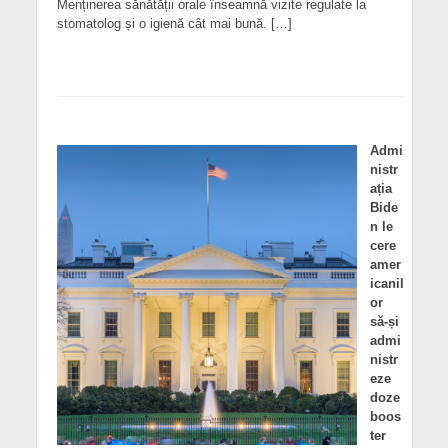
Menținerea sănătății orale înseamnă vizite regulate la
stomatolog și o igienă cât mai bună. […]
Admi
nistr
ația
Bide
n le
cere
amer
icanil
or
să-și
admi
nistr
eze
doze
boos
ter