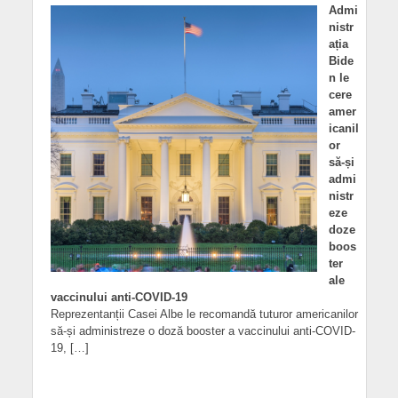
Admi
nistr
ația
Bide
n le
cere
amer
icanil
or
să-și
admi
nistr
eze
doze
boos
ter
ale
vaccinului anti-COVID-19
Reprezentanții Casei Albe le recomandă tuturor americanilor
să-și administreze o doză booster a vaccinului anti-COVID-
19, […]