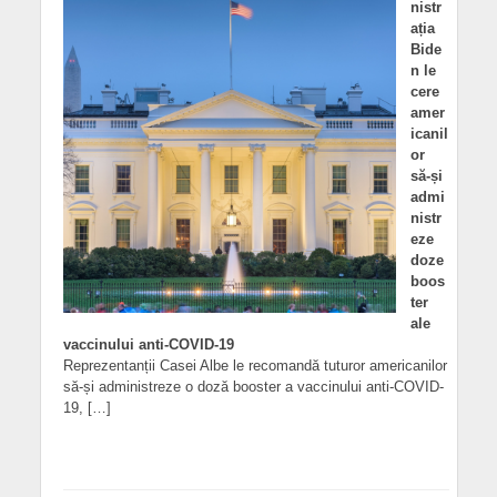
nistr
ația
Bide
n le
cere
amer
icanil
or
să-și
admi
nistr
eze
doze
boos
ter
ale
vaccinului anti-COVID-19
Reprezentanții Casei Albe le recomandă tuturor americanilor
să-și administreze o doză booster a vaccinului anti-COVID-
19, […]