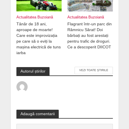
Actualitatea Buzoiană
Actualitatea Buzoiană
Tânăr de 18 ani,
Flagrant într-un parc din
aproape de moarte!
Râmnicu Sărat! Doi
Care este improvizația
bărbați au fost arestați
pe care să o eviți la
pentru trafic de droguri.
mașina electrică de tuns
Ce a descoperit DIICOT
iarba
VEZI TOATE ȘTIRILE
Autorul știrilor
Adaugă comentarii