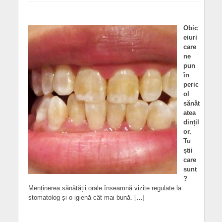
Obic
eiuri
care
ne
pun
în
peric
ol
sănăt
atea
dințil
or.
Tu
știi
care
sunt
?
Menținerea sănătății orale înseamnă vizite regulate la
stomatolog și o igienă cât mai bună. […]