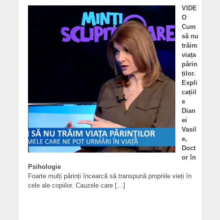
VIDE
O
Cum
să nu
trăim
viața
părin
ților.
Expli
cațiil
e
Dian
ei
Vasil
e,
Doct
or în
Psihologie
Foarte mulți părinți încearcă să transpună propriile vieți în
cele ale copiilor. Cauzele care […]