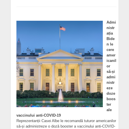
Admi
nistr
ația
Bide
n le
cere
amer
icanil
or
să-și
admi
nistr
eze
doze
boos
ter
ale
vaccinului anti-COVID-19
Reprezentanții Casei Albe le recomandă tuturor americanilor
să-și administreze o doză booster a vaccinului anti-COVID-