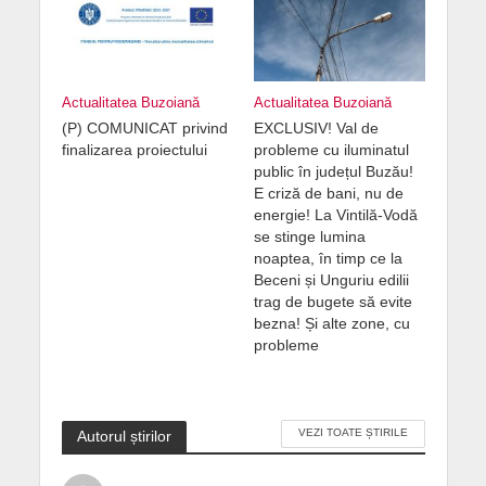
Actualitatea Buzoiană
Actualitatea Buzoiană
(P) COMUNICAT privind
EXCLUSIV! Val de
finalizarea proiectului
probleme cu iluminatul
public în județul Buzău!
E criză de bani, nu de
energie! La Vintilă-Vodă
se stinge lumina
noaptea, în timp ce la
Beceni și Unguriu edilii
trag de bugete să evite
bezna! Și alte zone, cu
probleme
VEZI TOATE ȘTIRILE
Autorul știrilor