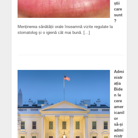
știi
care
sunt
?
Menținerea sănătății orale înseamnă vizite regulate la
stomatolog și o igienă cât mai bună. […]
Admi
nistr
ația
Bide
n le
cere
amer
icanil
or
să-și
admi
nistr