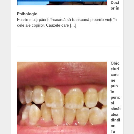
Doct
or în
Psihologie
Foarte mulți părinți încearcă să transpună propriile vieți în
cele ale copiilor. Cauzele care […]
Obic
eiuri
care
ne
pun
în
peric
ol
sănăt
atea
dințil
or.
Tu