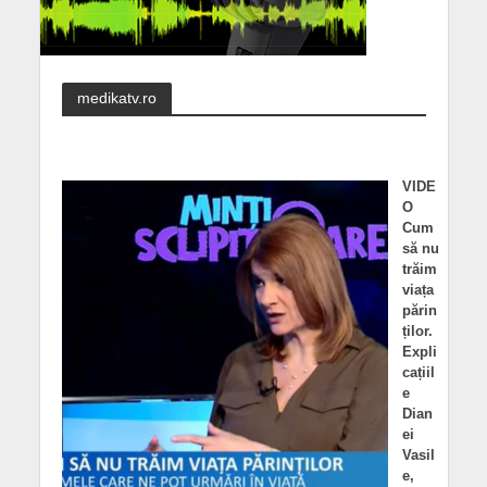
medikatv.ro
VIDE
O
Cum
să nu
trăim
viața
părin
ților.
Expli
cațiil
e
Dian
ei
Vasil
e,