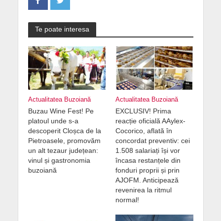
Te poate interesa
Actualitatea Buzoiană
Actualitatea Buzoiană
Buzau Wine Fest! Pe
EXCLUSIV! Prima
platoul unde s-a
reacție oficială AAylex-
descoperit Cloșca de la
Cocorico, aflată în
Pietroasele, promovăm
concordat preventiv: cei
un alt tezaur județean:
1.508 salariați își vor
vinul și gastronomia
încasa restanțele din
buzoiană
fonduri proprii și prin
AJOFM. Anticipează
revenirea la ritmul
normal!