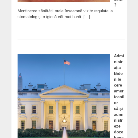
?
Menținerea sănătății orale înseamnă vizite regulate la
stomatolog și o igienă cât mai bună. […]
Admi
nistr
ația
Bide
n le
cere
amer
icanil
or
să-și
admi
nistr
eze
doze
boos