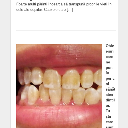
Foarte mulți părinți încearcă să transpună propriile vieți în
cele ale copiilor. Cauzele care […]
Obic
eiuri
care
ne
pun
în
peric
ol
sănăt
atea
dințil
or.
Tu
știi
care
sunt