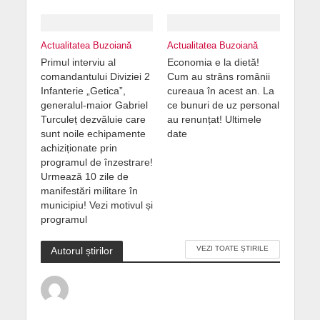
Actualitatea Buzoiană
Actualitatea Buzoiană
Primul interviu al
Economia e la dietă!
comandantului Diviziei 2
Cum au strâns românii
Infanterie „Getica”,
cureaua în acest an. La
generalul-maior Gabriel
ce bunuri de uz personal
Turculeț dezvăluie care
au renunțat! Ultimele
sunt noile echipamente
date
achiziționate prin
programul de înzestrare!
Urmează 10 zile de
manifestări militare în
municipiu! Vezi motivul și
programul
VEZI TOATE ȘTIRILE
Autorul știrilor