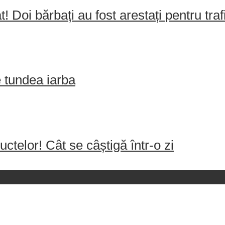
! Doi bărbați au fost arestați pentru tr
e tundea iarba
uctelor! Cât se câștigă într-o zi