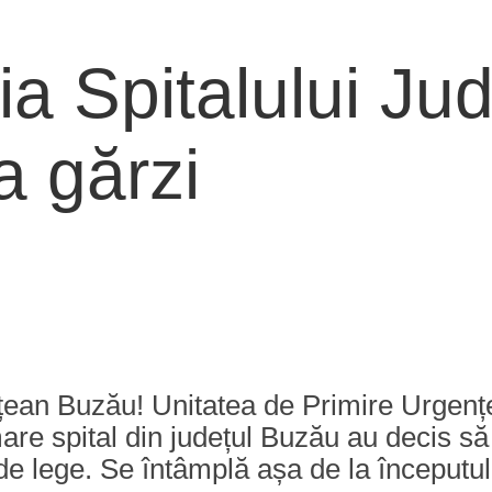
ia Spitalului Ju
a gărzi
dețean Buzău! Unitatea de Primire Urgenț
mare spital din județul Buzău au decis s
de lege. Se întâmplă așa de la începutul