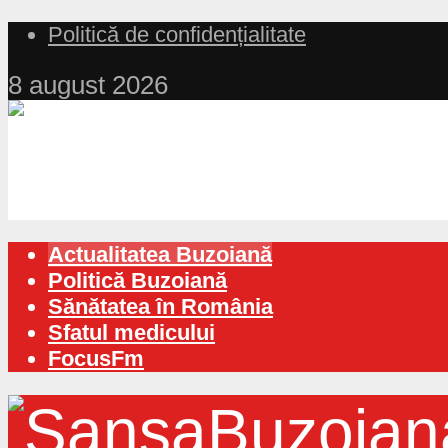
Politică de confidențialitate
8 august 2026
Actualitatea Buzoiană
Politică Buzoiană
Sănătatea în România
Sfatul medicului
FocusFm