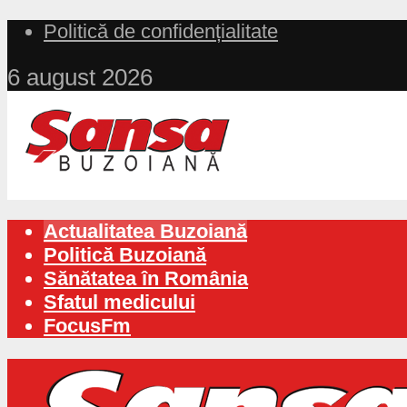
Politică de confidențialitate
6 august 2026
Actualitatea Buzoiană
Politică Buzoiană
Sănătatea în România
Sfatul medicului
FocusFm