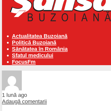
Actualitatea Buzoiană
Politică Buzoiană
Sănătatea în România
Sfatul medicului
FocusFm
1 lună ago
Adaugă comentarii