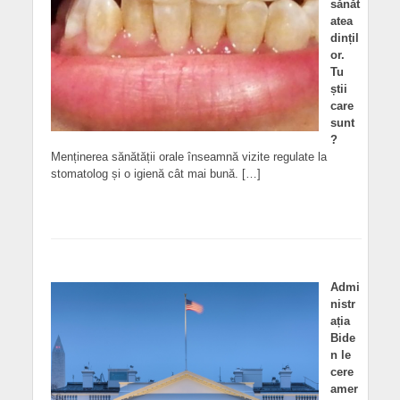
sănăt
atea
dințil
or.
Tu
știi
care
sunt
?
Menținerea sănătății orale înseamnă vizite regulate la
stomatolog și o igienă cât mai bună. […]
Admi
nistr
ația
Bide
n le
cere
amer