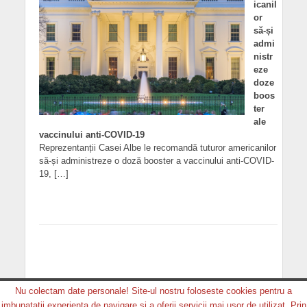
icanil
or
să-și
admi
nistr
eze
doze
boos
ter
ale
vaccinului anti-COVID-19
Reprezentanții Casei Albe le recomandă tuturor americanilor
să-și administreze o doză booster a vaccinului anti-COVID-
19, […]
Nu colectam date personale! Site-ul nostru foloseste cookies pentru a
imbunatatii experienta de navigare si a oferii servicii mai usor de utilizat. Prin