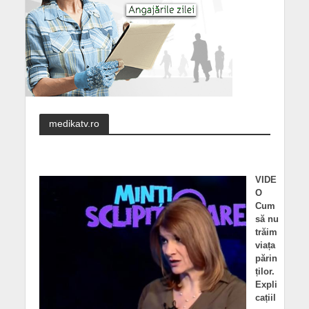
medikatv.ro
VIDE
O
Cum
să nu
trăim
viața
părin
ților.
Expli
cațiil