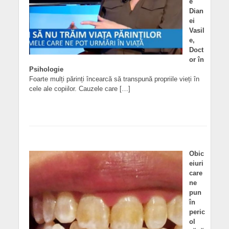
e
Dian
ei
Vasil
e,
Doct
or în
Psihologie
Foarte mulți părinți încearcă să transpună propriile vieți în
cele ale copiilor. Cauzele care […]
Obic
eiuri
care
ne
pun
în
peric
ol