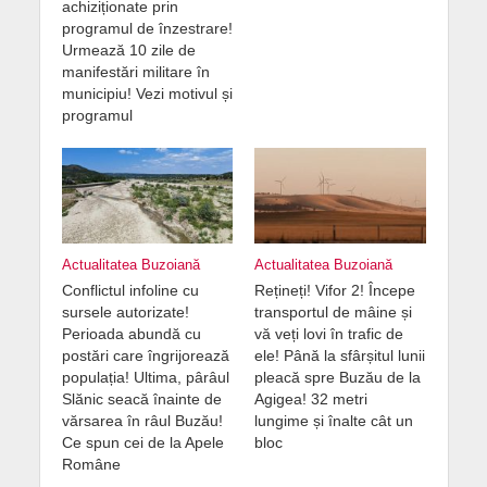
achiziționate prin
programul de înzestrare!
Urmează 10 zile de
manifestări militare în
municipiu! Vezi motivul și
programul
Actualitatea Buzoiană
Actualitatea Buzoiană
Conflictul infoline cu
Rețineți! Vifor 2! Începe
sursele autorizate!
transportul de mâine și
Perioada abundă cu
vă veți lovi în trafic de
postări care îngrijorează
ele! Până la sfârșitul lunii
populația! Ultima, pârâul
pleacă spre Buzău de la
Slănic seacă înainte de
Agigea! 32 metri
vărsarea în râul Buzău!
lungime și înalte cât un
Ce spun cei de la Apele
bloc
Române