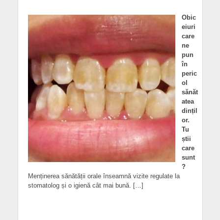
Obic
eiuri
care
ne
pun
în
peric
ol
sănăt
atea
dințil
or.
Tu
știi
care
sunt
?
Menținerea sănătății orale înseamnă vizite regulate la
stomatolog și o igienă cât mai bună. […]