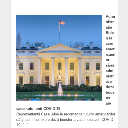
Admi
nistr
ația
Bide
n le
cere
amer
icanil
or
să-și
admi
nistr
eze
doze
boos
ter
ale
vaccinului anti-COVID-19
Reprezentanții Casei Albe le recomandă tuturor americanilor
să-și administreze o doză booster a vaccinului anti-COVID-
19, […]