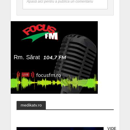
Apasă aici pentru a publica un comentariu
medikatv.ro
VIDE