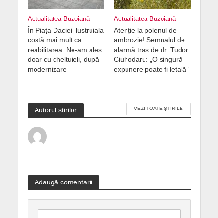
Actualitatea Buzoiană
Actualitatea Buzoiană
În Piața Daciei, lustruiala
Atenție la polenul de
costă mai mult ca
ambrozie! Semnalul de
reabilitarea. Ne-am ales
alarmă tras de dr. Tudor
doar cu cheltuieli, după
Ciuhodaru: „O singură
modernizare
expunere poate fi letală”
VEZI TOATE ȘTIRILE
Autorul știrilor
Adaugă comentarii