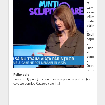
O
Cum
să nu
trăim
viața
părin
ților.
Expli
cațiil
e
Dian
ei
Vasil
e,
Doct
or în
Psihologie
Foarte mulți părinți încearcă să transpună propriile vieți în
cele ale copiilor. Cauzele care […]