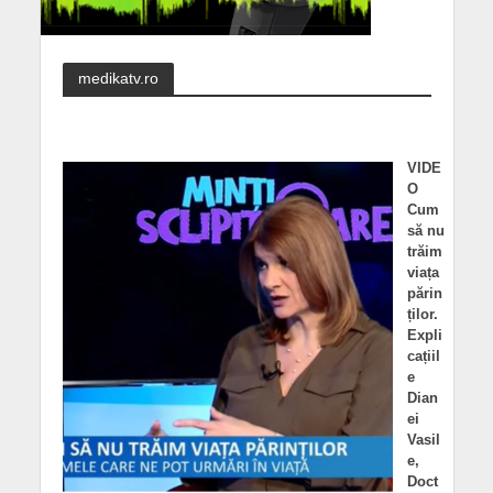
medikatv.ro
VIDE
O
Cum
să nu
trăim
viața
părin
ților.
Expli
cațiil
e
Dian
ei
Vasil
e,
Doct