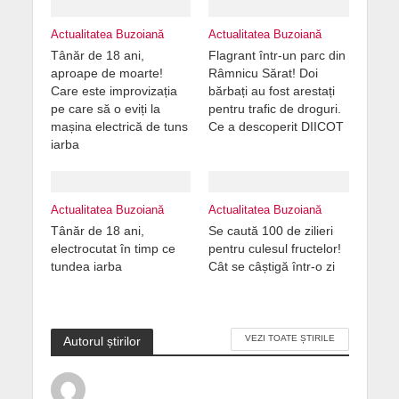
Actualitatea Buzoiană
Actualitatea Buzoiană
Tânăr de 18 ani,
Flagrant într-un parc din
aproape de moarte!
Râmnicu Sărat! Doi
Care este improvizația
bărbați au fost arestați
pe care să o eviți la
pentru trafic de droguri.
mașina electrică de tuns
Ce a descoperit DIICOT
iarba
Actualitatea Buzoiană
Actualitatea Buzoiană
Tânăr de 18 ani,
Se caută 100 de zilieri
electrocutat în timp ce
pentru culesul fructelor!
tundea iarba
Cât se câștigă într-o zi
VEZI TOATE ȘTIRILE
Autorul știrilor