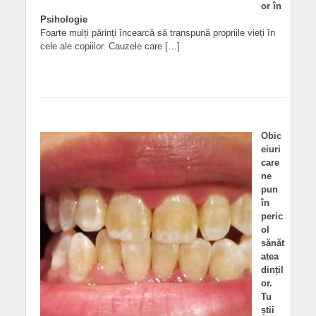
or în
Psihologie
Foarte mulți părinți încearcă să transpună propriile vieți în
cele ale copiilor. Cauzele care […]
Obic
eiuri
care
ne
pun
în
peric
ol
sănăt
atea
dințil
or.
Tu
știi