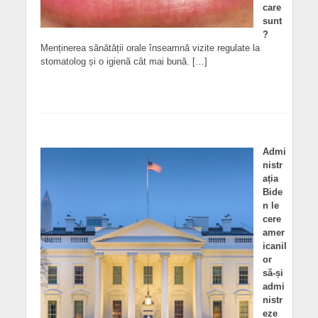
care
sunt
?
Menținerea sănătății orale înseamnă vizite regulate la
stomatolog și o igienă cât mai bună. […]
Admi
nistr
ația
Bide
n le
cere
amer
icanil
or
să-și
admi
nistr
eze