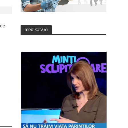
 de
medikatv.ro