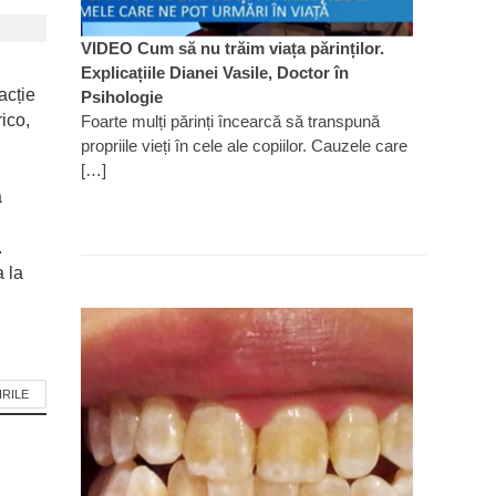
VIDEO Cum să nu trăim viața părinților.
Explicațiile Dianei Vasile, Doctor în
acție
Psihologie
ico,
Foarte mulți părinți încearcă să transpună
propriile vieți în cele ale copiilor. Cauzele care
[…]
a
.
 la
IRILE