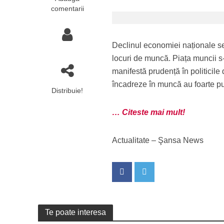
comentarii
Declinul economiei naționale se
locuri de muncă. Piața muncii s-
manifestă prudență în politicile
încadreze în muncă au foarte puț
Distribuie!
… Citeste mai mult!
Actualitate – Şansa News
Te poate interesa