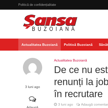
Politică de confidențialitate
Actualitatea Buzoiană
Politică Buzoiană
Sănăt
Actualitatea Buzoiană
De ce nu est
renunți la jo
3 luni ago
în recrutare
3 luni ago
Adaugă comentar
Adaugă