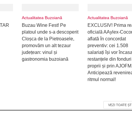
Actualitatea Buzoiană
Actualitatea Buzoiană
ITAR
Buzau Wine Fest! Pe
EXCLUSIV! Prima re
platoul unde s-a descoperit
oficială AAylex-Cocor
Cloșca de la Pietroasele,
aflată în concordat
promovăm un alt tezaur
preventiv: cei 1.508
județean: vinul și
salariați își vor încas
gastronomia buzoiană
restanțele din fonduri
proprii și prin AJOFM
Anticipează revenirea
ritmul normal!
VEZI TOATE ȘT