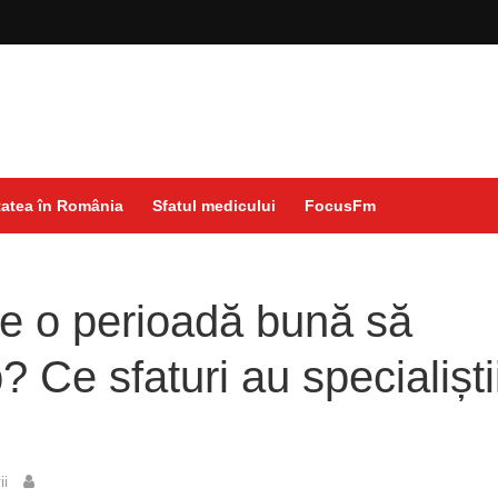
atea în România
Sfatul medicului
FocusFm
e o perioadă bună să
b? Ce sfaturi au specialiști
ii