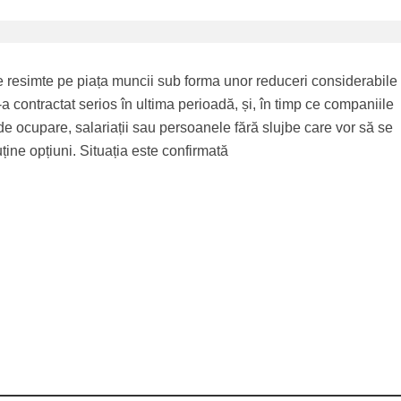
 resimte pe piața muncii sub forma unor reduceri considerabile
a contractat serios în ultima perioadă, și, în timp ce companiile
 de ocupare, salariații sau persoanele fără slujbe care vor să se
ine opțiuni. Situația este confirmată