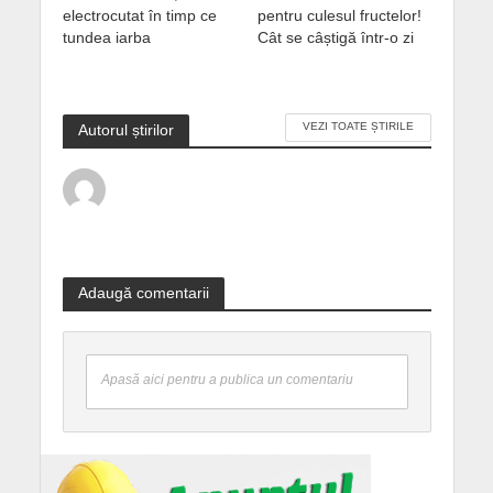
electrocutat în timp ce
pentru culesul fructelor!
tundea iarba
Cât se câștigă într-o zi
VEZI TOATE ȘTIRILE
Autorul știrilor
Adaugă comentarii
Apasă aici pentru a publica un comentariu