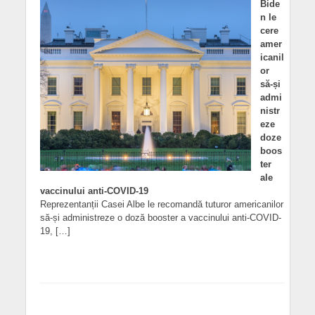
Bide
n le
cere
amer
icanil
or
să-și
admi
nistr
eze
doze
boos
ter
ale
vaccinului anti-COVID-19
Reprezentanții Casei Albe le recomandă tuturor americanilor
să-și administreze o doză booster a vaccinului anti-COVID-
19, […]