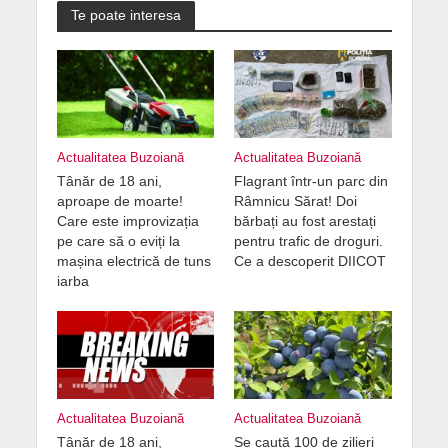
Te poate interesa
Actualitatea Buzoiană
Actualitatea Buzoiană
Tânăr de 18 ani,
Flagrant într-un parc din
aproape de moarte!
Râmnicu Sărat! Doi
Care este improvizația
bărbați au fost arestați
pe care să o eviți la
pentru trafic de droguri.
mașina electrică de tuns
Ce a descoperit DIICOT
iarba
Actualitatea Buzoiană
Actualitatea Buzoiană
Tânăr de 18 ani,
Se caută 100 de zilieri