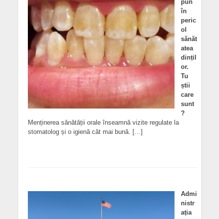
pun
în
peric
ol
sănăt
atea
dințil
or.
Tu
știi
care
sunt
?
Menținerea sănătății orale înseamnă vizite regulate la
stomatolog și o igienă cât mai bună. […]
Admi
nistr
ația