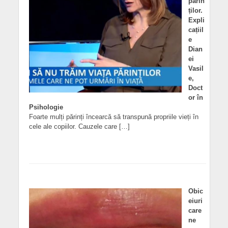
părin
ților.
Expli
cațiil
e
Dian
ei
Vasil
e,
Doct
or în
Psihologie
Foarte mulți părinți încearcă să transpună propriile vieți în
cele ale copiilor. Cauzele care […]
Obic
eiuri
care
ne