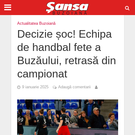
Actualitatea Buzoiană
Decizie șoc! Echipa
de handbal fete a
Buzăului, retrasă din
campionat
9 ianuarie 2025
Adaugă comentarii