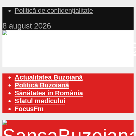
Politică de confidențialitate
8 august 2026
Actualitatea Buzoiană
Politică Buzoiană
Sănătatea în România
Sfatul medicului
FocusFm