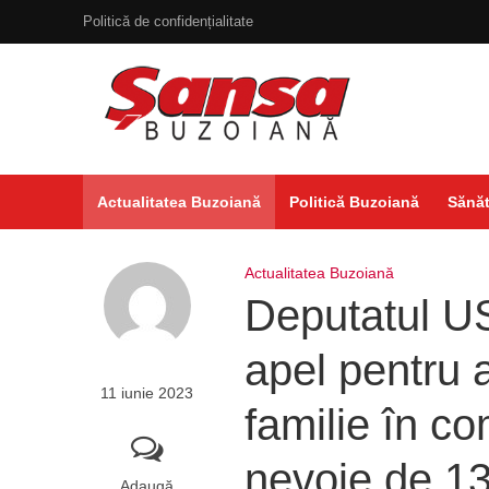
Politică de confidențialitate
Actualitatea Buzoiană
Politică Buzoiană
Sănăt
Actualitatea Buzoiană
Deputatul 
apel pentru 
11 iunie 2023
familie în c
nevoie de 13
Adaugă