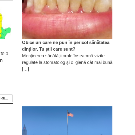
Obiceiuri care ne pun în pericol sănătatea
dinților. Tu știi care sunt?
nte a
Menținerea sănătății orale înseamnă vizite
în
regulate la stomatolog și o igienă cât mai bună.
[…]
IRILE