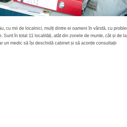
, cu mii de localnici, mulți dintre ei oameni în vârstă, cu prob
 Sunt în total 11 localități, atât din zonele de munte, cât și de la
 un medic să își deschidă cabinet și să acorde consultații