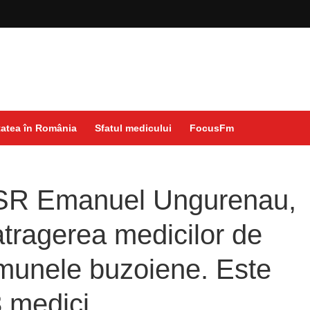
atea în România
Sfatul medicului
FocusFm
USR Emanuel Ungurenau,
atragerea medicilor de
omunele buzoiene. Este
 medici