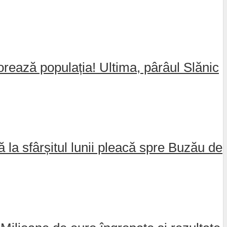
jorează populația! Ultima, pârâul Slănic
nă la sfârșitul lunii pleacă spre Buzău de