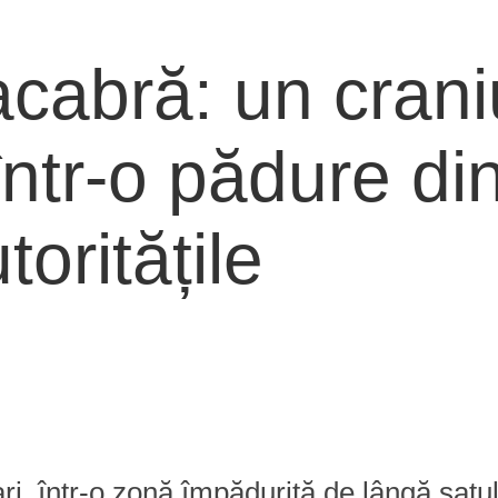
cabră: un crani
ntr-o pădure di
oritățile
, într-o zonă împădurită de lângă satul 