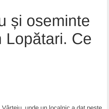
u și oseminte
n Lopătari. Ce
Vârteju, unde un localnic a dat peste