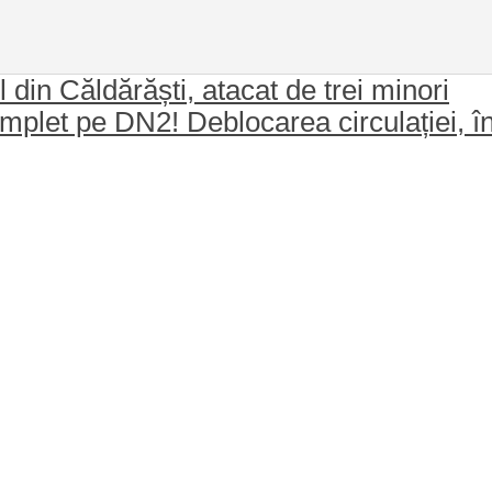
din Căldărăști, atacat de trei minori
let pe DN2! Deblocarea circulației, înt