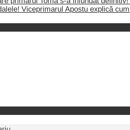
re primarul Toma s-a înfundat definitiv!
dalele! Viceprimarul Apostu explică cum 
ariu