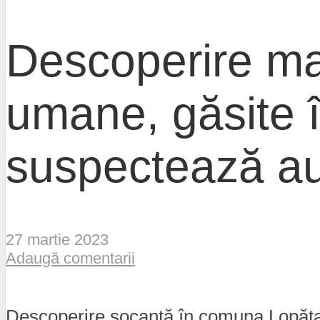
Descoperire ma
umane, găsite î
suspectează aut
27 martie 2023
Adaugă comentarii
Descoperire șocantă în comuna Lopătari