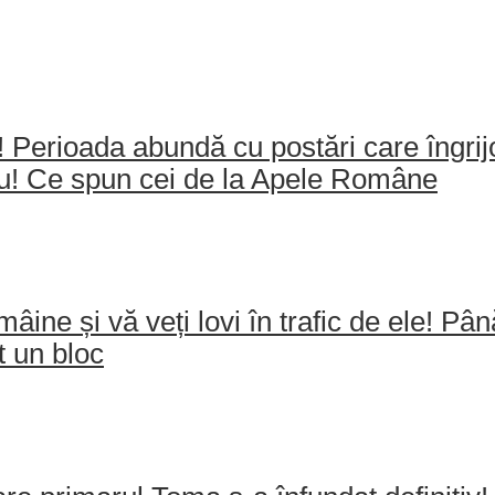
e! Perioada abundă cu postări care îngri
ău! Ce spun cei de la Apele Române
mâine și vă veți lovi în trafic de ele! Pâ
t un bloc