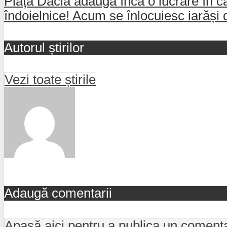
Piața Dacia adaugă încă o lucrare în ca
îndoielnice! Acum se înlocuiesc iarăși 
Autorul știrilor
Vezi toate știrile
Adaugă comentarii
Apasă aici pentru a publica un coment