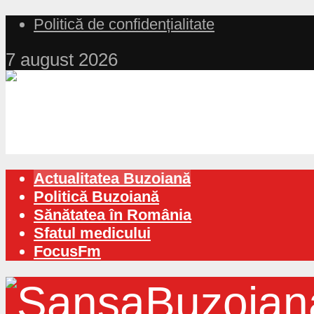
Politică de confidențialitate
7 august 2026
Actualitatea Buzoiană
Politică Buzoiană
Sănătatea în România
Sfatul medicului
FocusFm