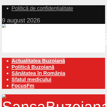
Politică de confidențialitate
9 august 2026
Actualitatea Buzoiană
Politică Buzoiană
Sănătatea în România
Sfatul medicului
FocusFm