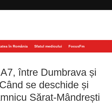
atea în România
Sfatul medicului
FocusFm
e A7, între Dumbrava și
 Când se deschide și
âmnicu Sărat-Mândrești