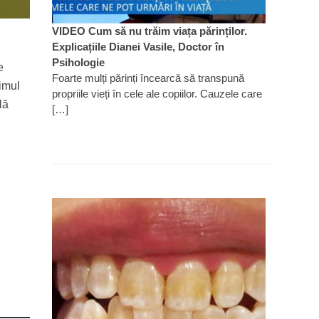
VIDEO Cum să nu trăim viața părinților.
Explicațiile Dianei Vasile, Doctor în
Psihologie
e
Foarte mulți părinți încearcă să transpună
rimul
propriile vieți în cele ale copiilor. Cauzele care
lă
[…]