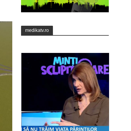
medikatv.ro