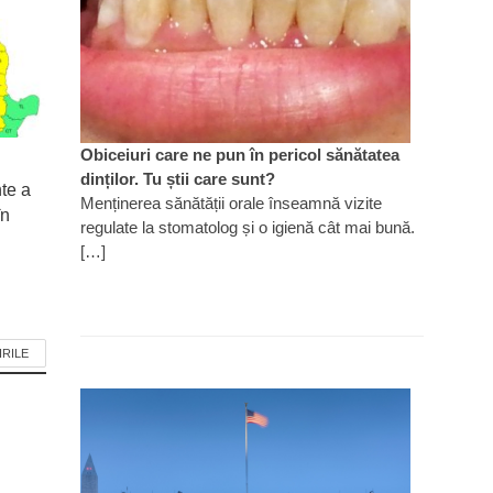
Obiceiuri care ne pun în pericol sănătatea
dinților. Tu știi care sunt?
nte a
Menținerea sănătății orale înseamnă vizite
în
regulate la stomatolog și o igienă cât mai bună.
[…]
IRILE