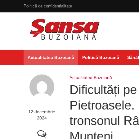
Politică de confidențialitate
Actualitatea Buzoiană
Politică Buzoiană
Sănăt
Actualitatea Buzoiană
Dificultăți p
Pietroasele.
12 decembrie
tronsonul R
2024
Munteni