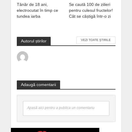
Tânăr de 18 ani,
Se caută 100 de zilieri
electrocutat în timp ce
pentru culesul fructelor!
tundea iarba
Cât se câștigă într-o zi
VEZI TOATE ȘTIRILE
Autorul știrilor
Adaugă comentarii
Apasă aici pentru a publica un comentariu