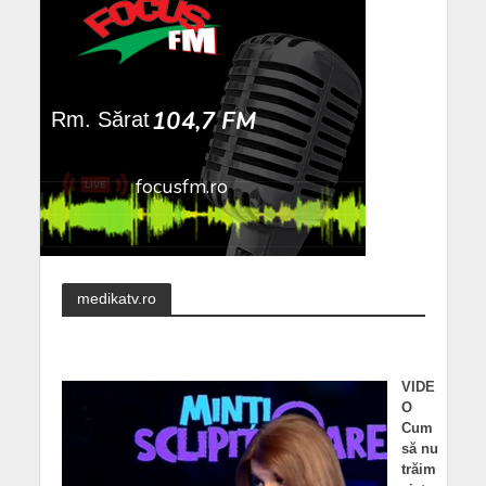
medikatv.ro
VIDE
O
Cum
să nu
trăim