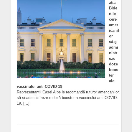
ația
Bide
n le
cere
amer
icanil
or
să-și
admi
nistr
eze
doze
boos
ter
ale
vaccinului anti-COVID-19
Reprezentanții Casei Albe le recomandă tuturor americanilor
să-și administreze o doză booster a vaccinului anti-COVID-
19, […]