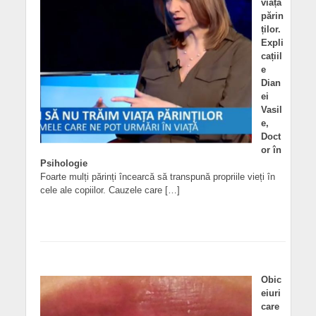
viața
părin
ților.
Expli
cațiil
e
Dian
ei
Vasil
e,
Doct
or în
Psihologie
Foarte mulți părinți încearcă să transpună propriile vieți în
cele ale copiilor. Cauzele care […]
Obic
eiuri
care