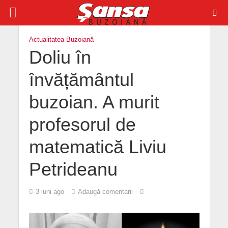
Actualitatea Buzoiană
Doliu în
învățământul
buzoian. A murit
profesorul de
matematică Liviu
Petrideanu
3 luni ago
Adaugă comentarii