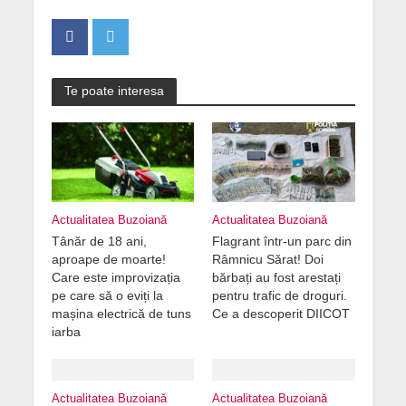
Te poate interesa
Actualitatea Buzoiană
Actualitatea Buzoiană
Tânăr de 18 ani,
Flagrant într-un parc din
aproape de moarte!
Râmnicu Sărat! Doi
Care este improvizația
bărbați au fost arestați
pe care să o eviți la
pentru trafic de droguri.
mașina electrică de tuns
Ce a descoperit DIICOT
iarba
Actualitatea Buzoiană
Actualitatea Buzoiană