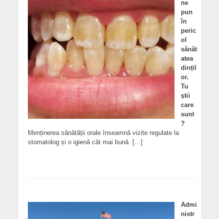
ne
pun
în
peric
ol
sănăt
atea
dințil
or.
Tu
știi
care
sunt
?
Menținerea sănătății orale înseamnă vizite regulate la
stomatolog și o igienă cât mai bună. […]
Admi
nistr