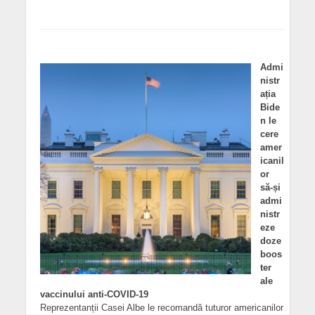
Admi
nistr
ația
Bide
n le
cere
amer
icanil
or
să-și
admi
nistr
eze
doze
boos
ter
ale
vaccinului anti-COVID-19
Reprezentanții Casei Albe le recomandă tuturor americanilor