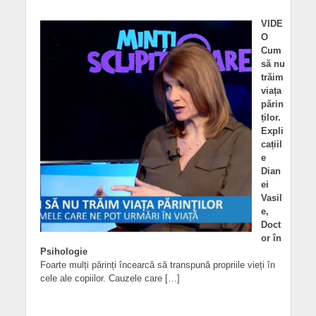
VIDE
O
Cum
să nu
trăim
viața
părin
ților.
Expli
cațiil
e
Dian
ei
Vasil
e,
Doct
or în
Psihologie
Foarte mulți părinți încearcă să transpună propriile vieți în
cele ale copiilor. Cauzele care […]