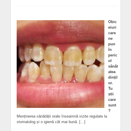
Obic
eiuri
care
ne
pun
în
peric
ol
sănăt
atea
dințil
or.
Tu
știi
care
sunt
?
Menținerea sănătății orale înseamnă vizite regulate la
stomatolog și o igienă cât mai bună. […]