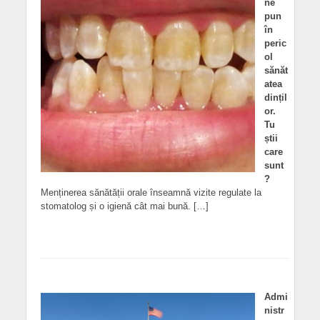
ne
pun
în
peric
ol
sănăt
atea
dințil
or.
Tu
știi
care
sunt
?
Menținerea sănătății orale înseamnă vizite regulate la
stomatolog și o igienă cât mai bună. […]
Admi
nistr