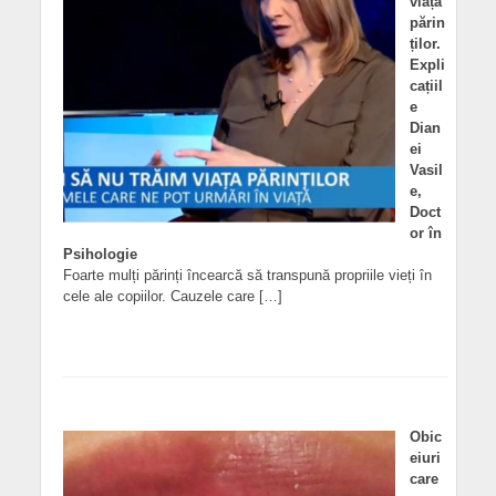
viața
părin
ților.
Expli
cațiil
e
Dian
ei
Vasil
e,
Doct
or în
Psihologie
Foarte mulți părinți încearcă să transpună propriile vieți în
cele ale copiilor. Cauzele care […]
Obic
eiuri
care