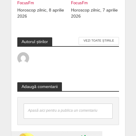
FocusFm
FocusFm
Horoscop zilnic, 8 aprilie
Horoscop zilnic, 7 aprilie
2026
2026
VEZI TOATE ȘTIRILE
Autorul știrilor
Adaugă comentarii
Apasă aici pentru a publica un comentariu