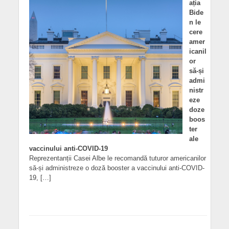
ația
Bide
n le
cere
amer
icanil
or
să-și
admi
nistr
eze
doze
boos
ter
ale
vaccinului anti-COVID-19
Reprezentanții Casei Albe le recomandă tuturor americanilor
să-și administreze o doză booster a vaccinului anti-COVID-
19, […]