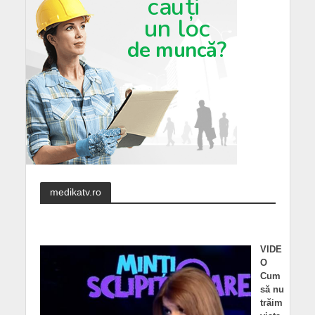
medikatv.ro
VIDE
O
Cum
să nu
trăim