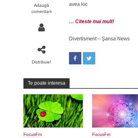
avea loc
Adaugă
comentarii
… Citeste mai mult!
Divertisment – Şansa News
Distribuie!
Te poate interesa
FocusFm
FocusFm