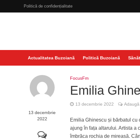
Politică de confidențialitate
Actualitatea Buzoiană
Politică Buzoiană
Sănăt
FocusFm
Emilia Ghine
13 decembrie 2022
Adaugă 
13 decembrie
2022
Emilia Ghinescu și bărbatul cu ca
ajung în fața altarului. Artista
îmbrăca rochia de mireasă. Cân