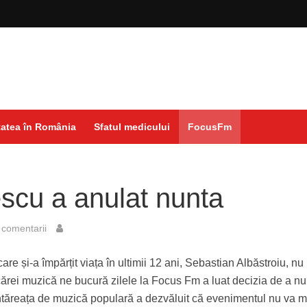
atea în România
Sfatul medicului
FocusFm
scu a anulat nunta
comentarii
re și-a împărțit viața în ultimii 12 ani, Sebastian Albăstroiu, nu
 a cărei muzică ne bucură zilele la Focus Fm a luat decizia de a n
tăreața de muzică populară a dezvăluit că evenimentul nu va m