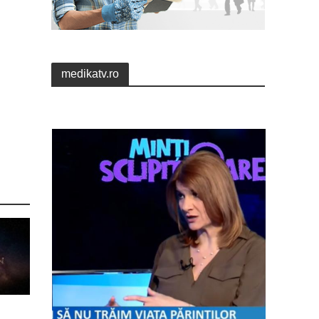
medikatv.ro