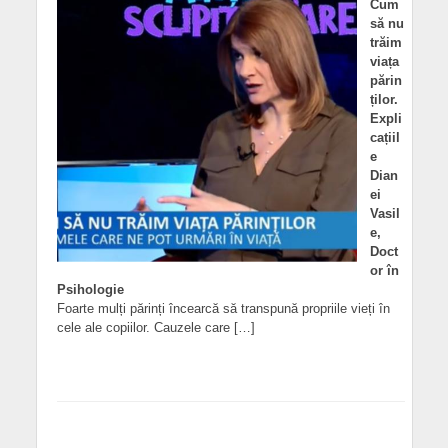
Cum
să nu
trăim
viața
părin
ților.
Expli
cațiil
e
Dian
ei
Vasil
e,
Doct
or în
Psihologie
Foarte mulți părinți încearcă să transpună propriile vieți în
cele ale copiilor. Cauzele care […]