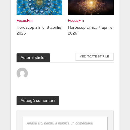
FocusFm
FocusFm
Horoscop zilnic, 8 aprilie
Horoscop zilnic, 7 aprilie
2026
2026
VEZI TOATE ȘTIRILE
Autorul știrilor
Adaugă comentarii
Apasă aici pentru a publica un comentariu