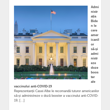
Admi
nistr
ația
Bide
n le
cere
amer
icanil
or
să-și
admi
nistr
eze
doze
boos
ter
ale
vaccinului anti-COVID-19
Reprezentanții Casei Albe le recomandă tuturor americanilor
să-și administreze o doză booster a vaccinului anti-COVID-
19, […]