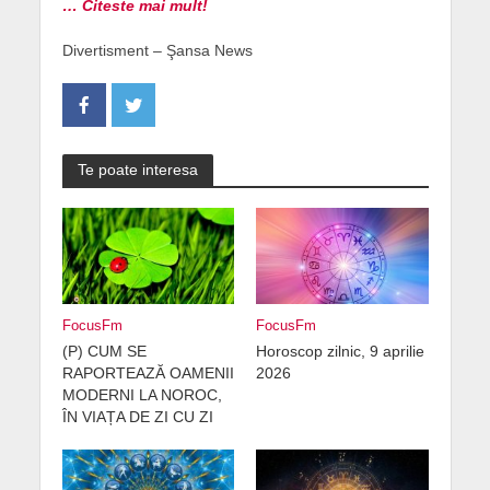
… Citeste mai mult!
Divertisment – Şansa News
Te poate interesa
FocusFm
FocusFm
(P) CUM SE
Horoscop zilnic, 9 aprilie
RAPORTEAZĂ OAMENII
2026
MODERNI LA NOROC,
ÎN VIAȚA DE ZI CU ZI