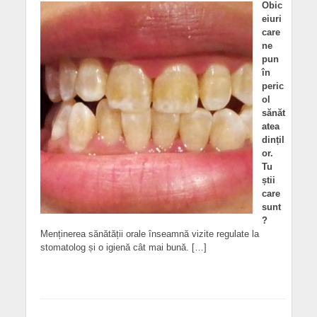
Obic
eiuri
care
ne
pun
în
peric
ol
sănăt
atea
dințil
or.
Tu
știi
care
sunt
?
Menținerea sănătății orale înseamnă vizite regulate la
stomatolog și o igienă cât mai bună. […]