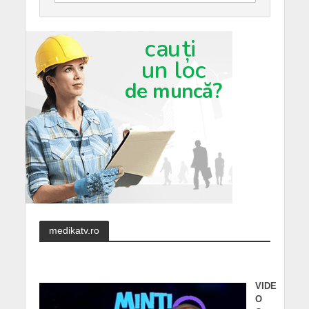
medikatv.ro
VIDE
O