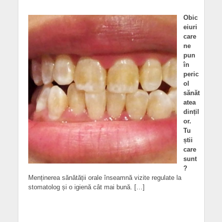
Obic
eiuri
care
ne
pun
în
peric
ol
sănăt
atea
dințil
or.
Tu
știi
care
sunt
?
Menținerea sănătății orale înseamnă vizite regulate la
stomatolog și o igienă cât mai bună. […]