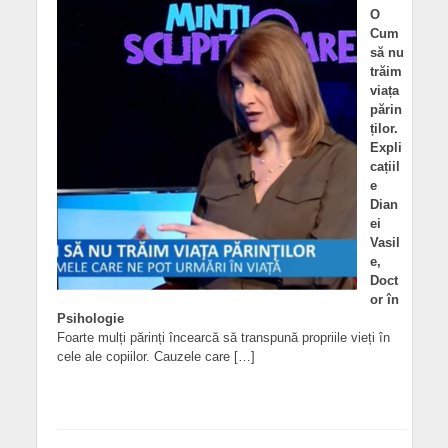
O
Cum
să nu
trăim
viața
părin
ților.
Expli
cațiil
e
Dian
ei
Vasil
e,
Doct
or în
Psihologie
Foarte mulți părinți încearcă să transpună propriile vieți în
cele ale copiilor. Cauzele care […]