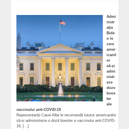
Admi
nistr
ația
Bide
n le
cere
amer
icanil
or
să-și
admi
nistr
eze
doze
boos
ter
ale
vaccinului anti-COVID-19
Reprezentanții Casei Albe le recomandă tuturor americanilor
să-și administreze o doză booster a vaccinului anti-COVID-
19, […]