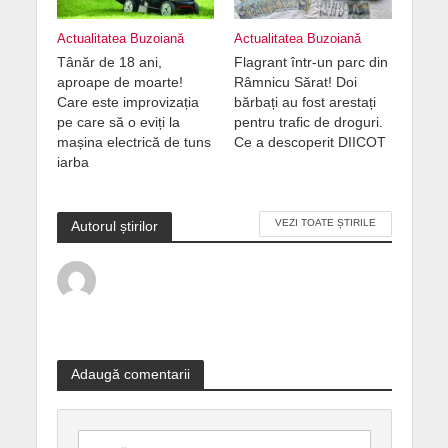
Actualitatea Buzoiană
Actualitatea Buzoiană
Tânăr de 18 ani,
Flagrant într-un parc din
aproape de moarte!
Râmnicu Sărat! Doi
Care este improvizația
bărbați au fost arestați
pe care să o eviți la
pentru trafic de droguri.
mașina electrică de tuns
Ce a descoperit DIICOT
iarba
VEZI TOATE ȘTIRILE
Autorul știrilor
Adaugă comentarii