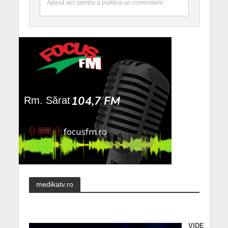
Apasă aici pentru a publica un comentariu
medikatv.ro
VIDE