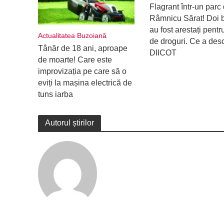
Flagrant într-un parc 
Râmnicu Sărat! Doi b
au fost arestați pentru
Actualitatea Buzoiană
de droguri. Ce a des
Tânăr de 18 ani, aproape
DIICOT
de moarte! Care este
improvizația pe care să o
eviți la mașina electrică de
tuns iarba
Autorul știrilor