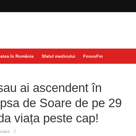
atea în România
Sfatul medicului
FocusFm
sau ai ascendent în
ipsa de Soare de pe 29
 da viața peste cap!
tarii