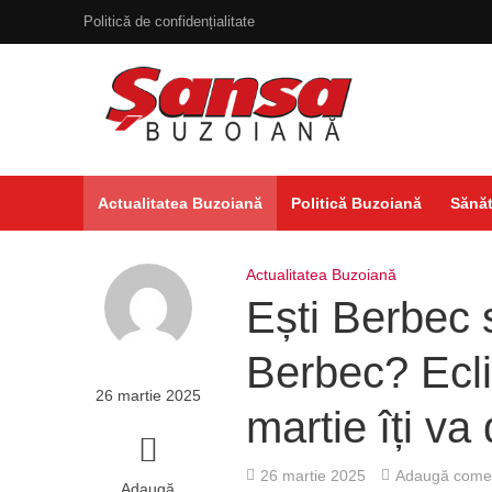
Politică de confidențialitate
Actualitatea Buzoiană
Politică Buzoiană
Sănăt
Actualitatea Buzoiană
Ești Berbec 
Berbec? Ecl
26 martie 2025
martie îți va
26 martie 2025
Adaugă comen
Adaugă