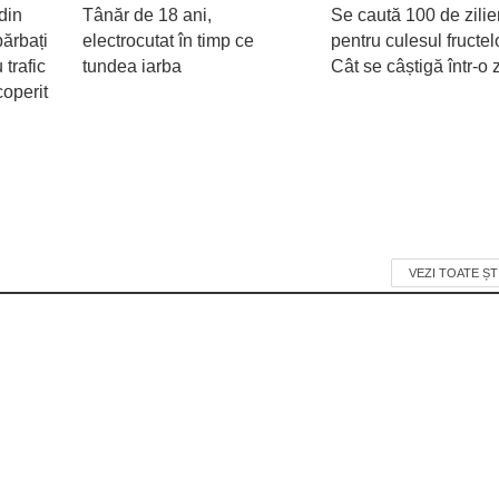
din
Tânăr de 18 ani,
Se caută 100 de zilie
ărbați
electrocutat în timp ce
pentru culesul fructel
 trafic
tundea iarba
Cât se câștigă într-o z
coperit
VEZI TOATE ȘT