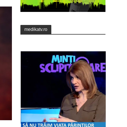
medikatv.ro