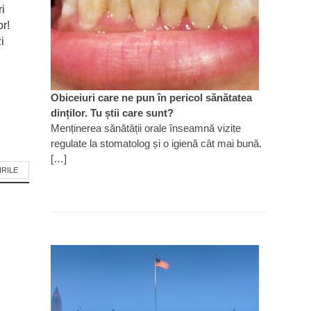
ri
or!
i
Obiceiuri care ne pun în pericol sănătatea
dinților. Tu știi care sunt?
Menținerea sănătății orale înseamnă vizite
regulate la stomatolog și o igienă cât mai bună.
[…]
IRILE