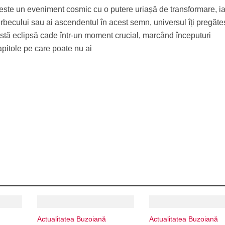
este un eveniment cosmic cu o putere uriașă de transformare, ia
becului sau ai ascendentul în acest semn, universul îți pregăte
astă eclipsă cade într-un moment crucial, marcând începuturi
capitole pe care poate nu ai
Actualitatea Buzoiană
Actualitatea Buzoiană