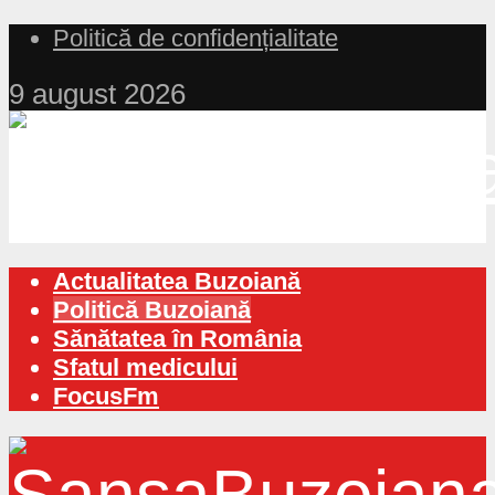
Politică de confidențialitate
9 august 2026
Actualitatea Buzoiană
Politică Buzoiană
Sănătatea în România
Sfatul medicului
FocusFm