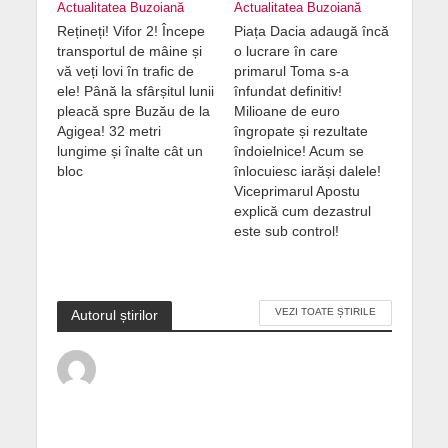
Actualitatea Buzoiană
Actualitatea Buzoiană
Rețineți! Vifor 2! Începe
Piața Dacia adaugă încă
transportul de mâine și
o lucrare în care
vă veți lovi în trafic de
primarul Toma s-a
ele! Până la sfârșitul lunii
înfundat definitiv!
pleacă spre Buzău de la
Milioane de euro
Agigea! 32 metri
îngropate și rezultate
lungime și înalte cât un
îndoielnice! Acum se
bloc
înlocuiesc iarăși dalele!
Viceprimarul Apostu
explică cum dezastrul
este sub control!
VEZI TOATE ȘTIRILE
Autorul știrilor