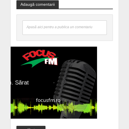
Adaugă comentarii
Apasă aici pentru a publica un comentariu