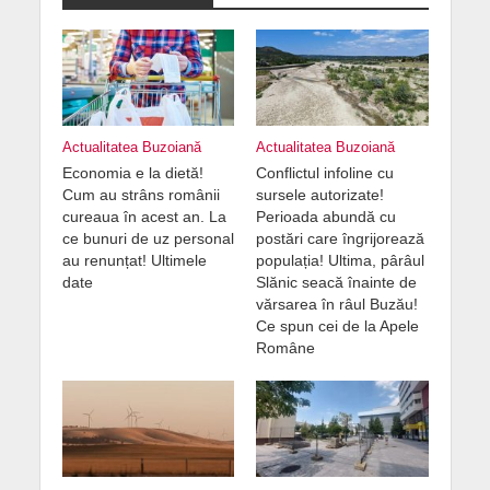
Actualitatea Buzoiană
Actualitatea Buzoiană
Economia e la dietă!
Conflictul infoline cu
Cum au strâns românii
sursele autorizate!
cureaua în acest an. La
Perioada abundă cu
ce bunuri de uz personal
postări care îngrijorează
au renunțat! Ultimele
populația! Ultima, pârâul
date
Slănic seacă înainte de
vărsarea în râul Buzău!
Ce spun cei de la Apele
Române