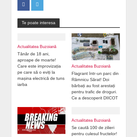
Te poate interesa
Actualitatea Buzoiană
Tânăr de 18 ani,
aproape de moarte!
Care este improvizația
Actualitatea Buzoiană
pe care să o eviți la
Flagrant într-un parc din
mașina electrică de tuns
Râmnicu Sărat! Doi
iarba
bărbați au fost arestați
pentru trafic de droguri.
Ce a descoperit DIICOT
Actualitatea Buzoiană
Se caută 100 de zilieri
pentru culesul fructelor!