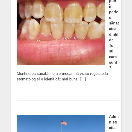
pun
în
peric
ol
sănăt
atea
dințil
or.
Tu
știi
care
sunt
?
Menținerea sănătății orale înseamnă vizite regulate la
stomatolog și o igienă cât mai bună. […]
Admi
nistr
ația