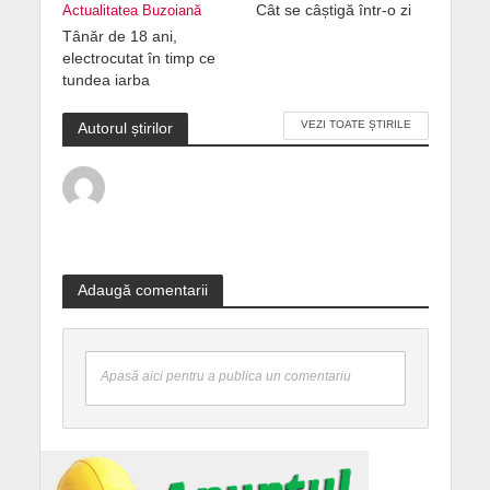
Cât se câștigă într-o zi
Actualitatea Buzoiană
Tânăr de 18 ani,
electrocutat în timp ce
tundea iarba
VEZI TOATE ȘTIRILE
Autorul știrilor
Adaugă comentarii
Apasă aici pentru a publica un comentariu