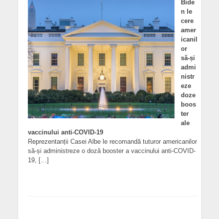
Bide
n le
cere
amer
icanil
or
să-și
admi
nistr
eze
doze
boos
ter
ale
vaccinului anti-COVID-19
Reprezentanții Casei Albe le recomandă tuturor americanilor
să-și administreze o doză booster a vaccinului anti-COVID-
19, […]