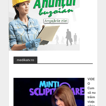
medikatv.ro
VIDE
O
Cum
să nu
trăim
viața