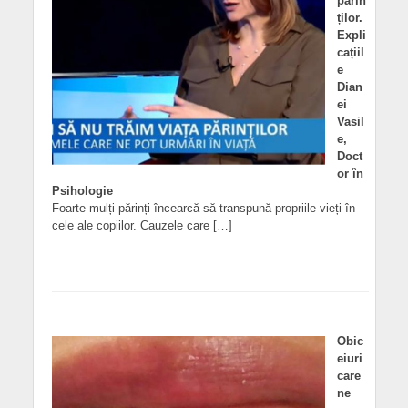
părin
ților.
Expli
cațiil
e
Dian
ei
Vasil
e,
Doct
or în
Psihologie
Foarte mulți părinți încearcă să transpună propriile vieți în
cele ale copiilor. Cauzele care […]
Obic
eiuri
care
ne