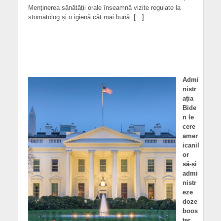
Menținerea sănătății orale înseamnă vizite regulate la
stomatolog și o igienă cât mai bună. […]
Admi
nistr
ația
Bide
n le
cere
amer
icanil
or
să-și
admi
nistr
eze
doze
boos
ter