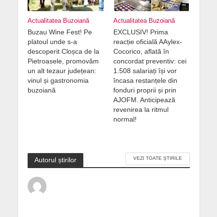
Actualitatea Buzoiană
Actualitatea Buzoiană
Buzau Wine Fest! Pe
EXCLUSIV! Prima
platoul unde s-a
reacție oficială AAylex-
descoperit Cloșca de la
Cocorico, aflată în
Pietroasele, promovăm
concordat preventiv: cei
un alt tezaur județean:
1.508 salariați își vor
vinul și gastronomia
încasa restanțele din
buzoiană
fonduri proprii și prin
AJOFM. Anticipează
revenirea la ritmul
normal!
VEZI TOATE ȘTIRILE
Autorul știrilor