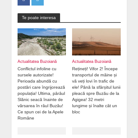
Te poate interesa
Actualitatea Buzoiană
Actualitatea Buzoiană
Conflictul infoline cu
Rețineți! Vifor 2! Începe
sursele autorizate!
transportul de mâine și
Perioada abundă cu
vă veți lovi în trafic de
postări care îngrijorează
ele! Până la sfârșitul lunii
populația! Ultima, pârâul
pleacă spre Buzău de la
Slănic seacă înainte de
Agigea! 32 metri
vărsarea în râul Buzău!
lungime și înalte cât un
Ce spun cei de la Apele
bloc
Române