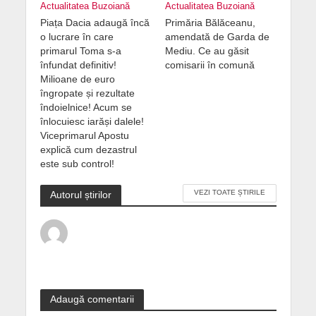
Actualitatea Buzoiană
Actualitatea Buzoiană
Piața Dacia adaugă încă
Primăria Bălăceanu,
o lucrare în care
amendată de Garda de
primarul Toma s-a
Mediu. Ce au găsit
înfundat definitiv!
comisarii în comună
Milioane de euro
îngropate și rezultate
îndoielnice! Acum se
înlocuiesc iarăși dalele!
Viceprimarul Apostu
explică cum dezastrul
este sub control!
VEZI TOATE ȘTIRILE
Autorul știrilor
Adaugă comentarii