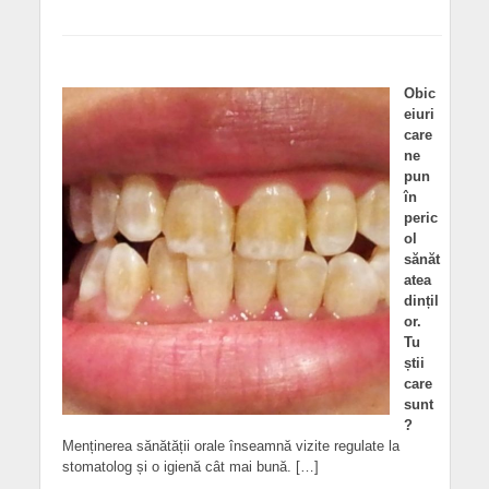
Obic
eiuri
care
ne
pun
în
peric
ol
sănăt
atea
dințil
or.
Tu
știi
care
sunt
?
Menținerea sănătății orale înseamnă vizite regulate la
stomatolog și o igienă cât mai bună. […]