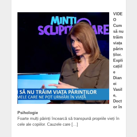
VIDE
O
Cum
să nu
trăim
viața
părin
ților.
Expli
cațiil
e
Dian
ei
Vasil
e,
Doct
or în
Psihologie
Foarte mulți părinți încearcă să transpună propriile vieți în
cele ale copiilor. Cauzele care […]