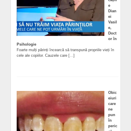
e
Dian
ei
Vasil
e,
Doct
or în
Psihologie
Foarte mulți părinți încearcă să transpună propriile vieți în
cele ale copiilor. Cauzele care […]
Obic
eiuri
care
ne
pun
în
peric