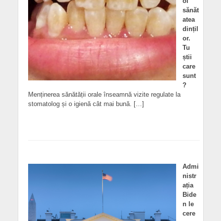
ol
sănăt
atea
dințil
or.
Tu
știi
care
sunt
?
Menținerea sănătății orale înseamnă vizite regulate la
stomatolog și o igienă cât mai bună. […]
Admi
nistr
ația
Bide
n le
cere