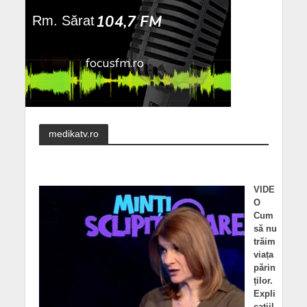
medikatv.ro
VIDE
O
Cum
să nu
trăim
viața
părin
ților.
Expli
cațiil