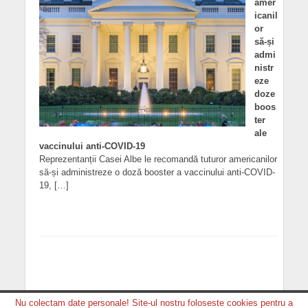
amer
icanil
or
să-și
admi
nistr
eze
doze
boos
ter
ale
vaccinului anti-COVID-19
Reprezentanții Casei Albe le recomandă tuturor americanilor
să-și administreze o doză booster a vaccinului anti-COVID-
19, […]
Nu colectam date personale! Site-ul nostru foloseste cookies pentru a