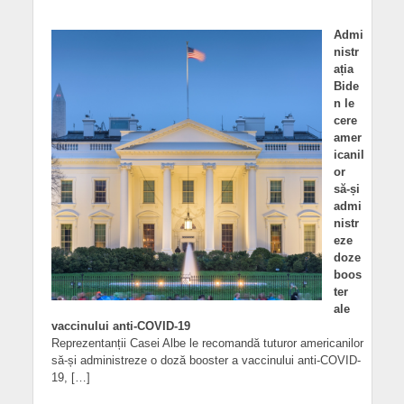
Admi
nistr
ația
Bide
n le
cere
amer
icanil
or
să-și
admi
nistr
eze
doze
boos
ter
ale
vaccinului anti-COVID-19
Reprezentanții Casei Albe le recomandă tuturor americanilor
să-și administreze o doză booster a vaccinului anti-COVID-
19, […]