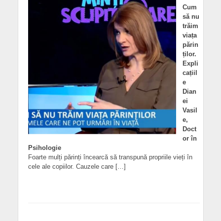
Cum
să nu
trăim
viața
părin
ților.
Expli
cațiil
e
Dian
ei
Vasil
e,
Doct
or în
Psihologie
Foarte mulți părinți încearcă să transpună propriile vieți în
cele ale copiilor. Cauzele care […]