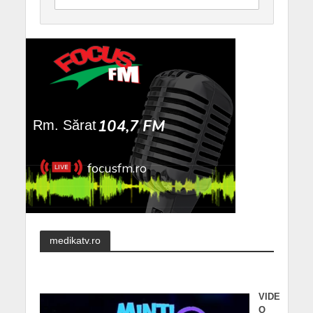
medikatv.ro
VIDE
O