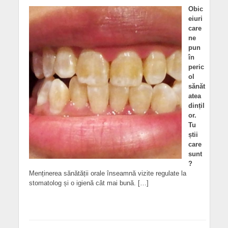
Obic
eiuri
care
ne
pun
în
peric
ol
sănăt
atea
dințil
or.
Tu
știi
care
sunt
?
Menținerea sănătății orale înseamnă vizite regulate la
stomatolog și o igienă cât mai bună. […]