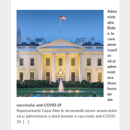
Admi
nistr
ația
Bide
n le
cere
amer
icanil
or
să-și
admi
nistr
eze
doze
boos
ter
ale
vaccinului anti-COVID-19
Reprezentanții Casei Albe le recomandă tuturor americanilor
să-și administreze o doză booster a vaccinului anti-COVID-
19, […]