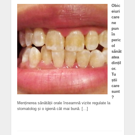
Obic
eiuri
care
ne
pun
în
peric
ol
sănăt
atea
dințil
or.
Tu
știi
care
sunt
?
Menținerea sănătății orale înseamnă vizite regulate la
stomatolog și o igienă cât mai bună. […]