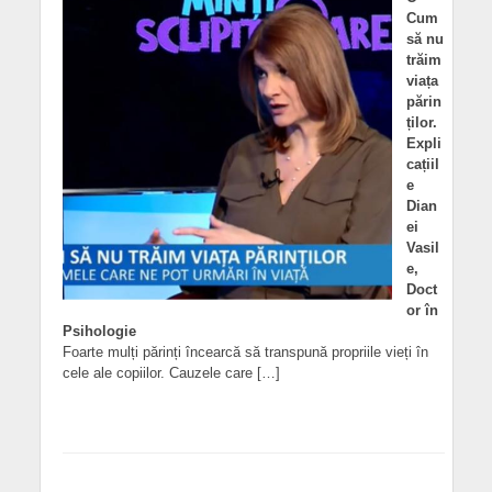
Cum
să nu
trăim
viața
părin
ților.
Expli
cațiil
e
Dian
ei
Vasil
e,
Doct
or în
Psihologie
Foarte mulți părinți încearcă să transpună propriile vieți în
cele ale copiilor. Cauzele care […]