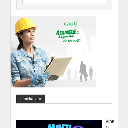
medikatv.ro
VIDE
O