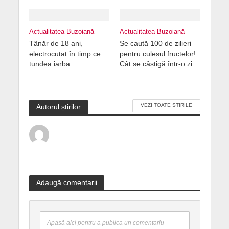
Actualitatea Buzoiană
Actualitatea Buzoiană
Tânăr de 18 ani,
Se caută 100 de zilieri
electrocutat în timp ce
pentru culesul fructelor!
tundea iarba
Cât se câștigă într-o zi
VEZI TOATE ȘTIRILE
Autorul știrilor
Adaugă comentarii
Apasă aici pentru a publica un comentariu