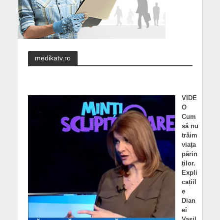
medikatv.ro
VIDE
O
Cum
să nu
trăim
viața
părin
ților.
Expli
cațiil
e
Dian
ei
Vasil