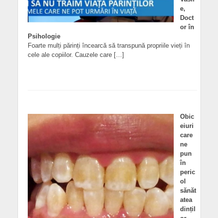
e,
Doct
or în
Psihologie
Foarte mulți părinți încearcă să transpună propriile vieți în
cele ale copiilor. Cauzele care […]
Obic
eiuri
care
ne
pun
în
peric
ol
sănăt
atea
dințil