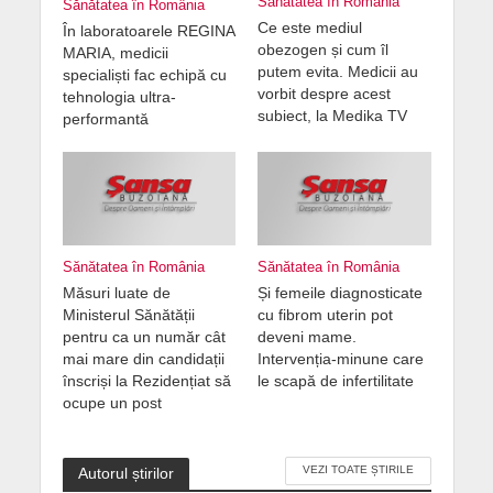
Sănătatea în România
Sănătatea în România
Ce este mediul
În laboratoarele REGINA
obezogen și cum îl
MARIA, medicii
putem evita. Medicii au
specialiști fac echipă cu
vorbit despre acest
tehnologia ultra-
subiect, la Medika TV
performantă
Sănătatea în România
Sănătatea în România
Măsuri luate de
Și femeile diagnosticate
Ministerul Sănătății
cu fibrom uterin pot
pentru ca un număr cât
deveni mame.
mai mare din candidații
Intervenția-minune care
înscriși la Rezidențiat să
le scapă de infertilitate
ocupe un post
VEZI TOATE ȘTIRILE
Autorul știrilor