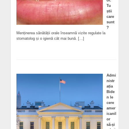
or.
Tu
știi
care
sunt
?
Menținerea sănătății orale înseamnă vizite regulate la
stomatolog și o igienă cât mai bună. […]
Admi
nistr
ația
Bide
n le
cere
amer
icanil
or
să-și