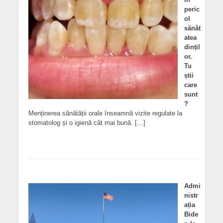
peric
ol
sănăt
atea
dințil
or.
Tu
știi
care
sunt
?
Menținerea sănătății orale înseamnă vizite regulate la
stomatolog și o igienă cât mai bună. […]
Admi
nistr
ația
Bide