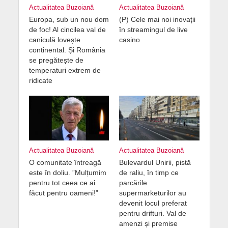
Actualitatea Buzoiană
Actualitatea Buzoiană
Europa, sub un nou dom
(P) Cele mai noi inovații
de foc! Al cincilea val de
în streamingul de live
caniculă lovește
casino
continental. Și România
se pregătește de
temperaturi extrem de
ridicate
Actualitatea Buzoiană
Actualitatea Buzoiană
O comunitate întreagă
Bulevardul Unirii, pistă
este în doliu. ”Mulțumim
de raliu, în timp ce
pentru tot ceea ce ai
parcările
făcut pentru oameni!”
supermarketurilor au
devenit locul preferat
pentru drifturi. Val de
amenzi și premise