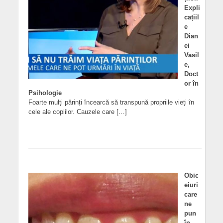
Expli
cațiil
e
Dian
ei
Vasil
e,
Doct
or în
Psihologie
Foarte mulți părinți încearcă să transpună propriile vieți în
cele ale copiilor. Cauzele care […]
Obic
eiuri
care
ne
pun
în