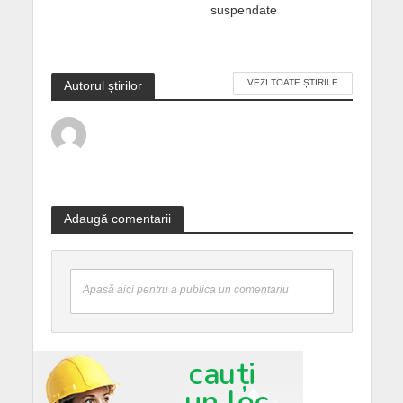
suspendate
VEZI TOATE ȘTIRILE
Autorul știrilor
Adaugă comentarii
Apasă aici pentru a publica un comentariu