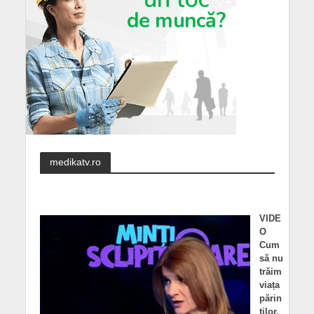
medikatv.ro
VIDE
O
Cum
să nu
trăim
viața
părin
ților.