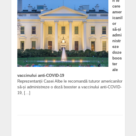
n le
cere
amer
icanil
or
să-și
admi
nistr
eze
doze
boos
ter
ale
vaccinului anti-COVID-19
Reprezentanții Casei Albe le recomandă tuturor americanilor
să-și administreze o doză booster a vaccinului anti-COVID-
19, […]