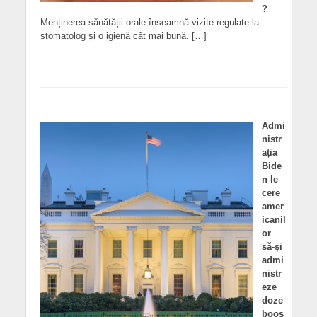
?
Menținerea sănătății orale înseamnă vizite regulate la
stomatolog și o igienă cât mai bună. […]
Admi
nistr
ația
Bide
n le
cere
amer
icanil
or
să-și
admi
nistr
eze
doze
boos