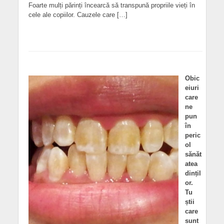
Foarte mulți părinți încearcă să transpună propriile vieți în
cele ale copiilor. Cauzele care […]
Obic
eiuri
care
ne
pun
în
peric
ol
sănăt
atea
dințil
or.
Tu
știi
care
sunt