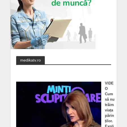
medikatv.ro
VIDE
O
Cum
să nu
trăim
viața
părin
ților.
Expli