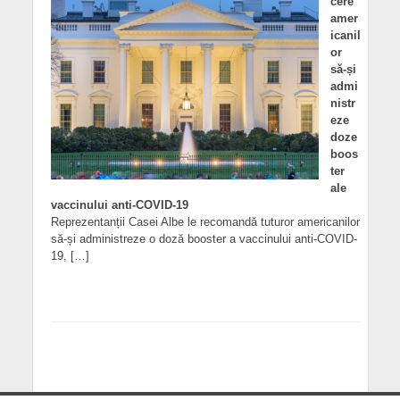
cere
amer
icanil
or
să-și
admi
nistr
eze
doze
boos
ter
ale
vaccinului anti-COVID-19
Reprezentanții Casei Albe le recomandă tuturor americanilor
să-și administreze o doză booster a vaccinului anti-COVID-
19, […]