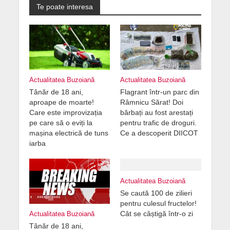
Te poate interesa
Actualitatea Buzoiană
Actualitatea Buzoiană
Tânăr de 18 ani,
Flagrant într-un parc din
aproape de moarte!
Râmnicu Sărat! Doi
Care este improvizația
bărbați au fost arestați
pe care să o eviți la
pentru trafic de droguri.
mașina electrică de tuns
Ce a descoperit DIICOT
iarba
Actualitatea Buzoiană
Se caută 100 de zilieri
pentru culesul fructelor!
Cât se câștigă într-o zi
Actualitatea Buzoiană
Tânăr de 18 ani,