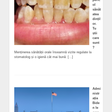
ol
sănăt
atea
dințil
or.
Tu
știi
care
sunt
?
Menținerea sănătății orale înseamnă vizite regulate la
stomatolog și o igienă cât mai bună. […]
Admi
nistr
ația
Bide
n le