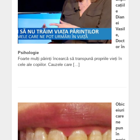
cațiil
e
Dian
ei
Vasil
e,
Doct
or în
Psihologie
Foarte mulți părinți încearcă să transpună propriile vieți în
cele ale copiilor. Cauzele care […]
Obic
eiuri
care
ne
pun
în
peric