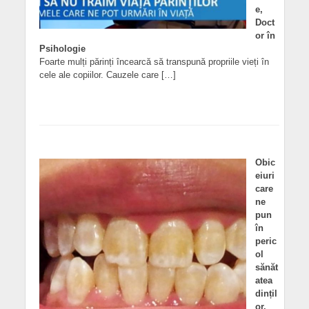
e,
Doct
or în
Psihologie
Foarte mulți părinți încearcă să transpună propriile vieți în
cele ale copiilor. Cauzele care […]
Obic
eiuri
care
ne
pun
în
peric
ol
sănăt
atea
dințil
or.