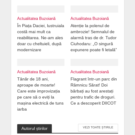
Actualitatea Buzoiană
Actualitatea Buzoiană
În Piața Daciei, lustruiala
Atenție la polenul de
costă mai mult ca
ambrozie! Semnalul de
reabilitarea. Ne-am ales
alarmă tras de dr. Tudor
doar cu cheltuieli, după
Ciuhodaru: „O singură
modernizare
expunere poate fi letală”
Actualitatea Buzoiană
Actualitatea Buzoiană
Tânăr de 18 ani,
Flagrant într-un parc din
aproape de moarte!
Râmnicu Sărat! Doi
Care este improvizația
bărbați au fost arestați
pe care să o eviți la
pentru trafic de droguri.
mașina electrică de tuns
Ce a descoperit DIICOT
iarba
VEZI TOATE ȘTIRILE
Autorul știrilor