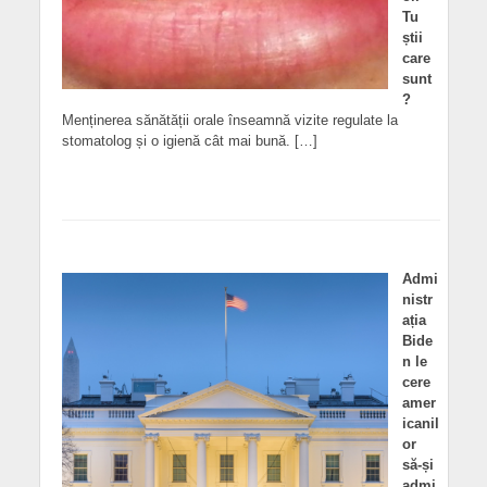
Tu
știi
care
sunt
?
Menținerea sănătății orale înseamnă vizite regulate la
stomatolog și o igienă cât mai bună. […]
Admi
nistr
ația
Bide
n le
cere
amer
icanil
or
să-și
admi