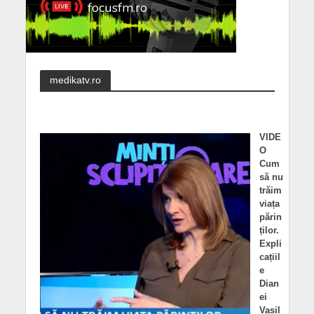
medikatv.ro
VIDE
O
Cum
să nu
trăim
viața
părin
ților.
Expli
cațiil
e
Dian
ei
Vasil