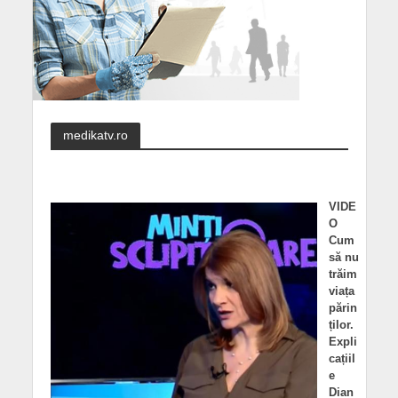
medikatv.ro
VIDE
O
Cum
să nu
trăim
viața
părin
ților.
Expli
cațiil
e
Dian