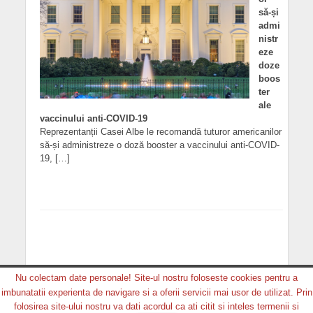
să-și
admi
nistr
eze
doze
boos
ter
ale
vaccinului anti-COVID-19
Reprezentanții Casei Albe le recomandă tuturor americanilor
să-și administreze o doză booster a vaccinului anti-COVID-
19, […]
Nu colectam date personale! Site-ul nostru foloseste cookies pentru a
imbunatatii experienta de navigare si a oferii servicii mai usor de utilizat. Prin
Copyright © 2026. MEDIA GRUP PRODUCTION. Toate
folosirea site-ului nostru va dati acordul ca ati citit si inteles termenii si