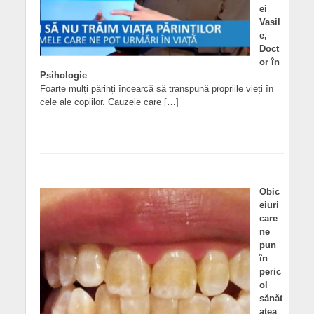
ei
Vasil
e,
Doct
or în
Psihologie
Foarte mulți părinți încearcă să transpună propriile vieți în
cele ale copiilor. Cauzele care […]
Obic
eiuri
care
ne
pun
în
peric
ol
sănăt
atea