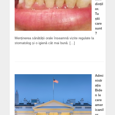
dințil
or.
Tu
știi
care
sunt
?
Menținerea sănătății orale înseamnă vizite regulate la
stomatolog și o igienă cât mai bună. […]
Admi
nistr
ația
Bide
n le
cere
amer
icanil
or