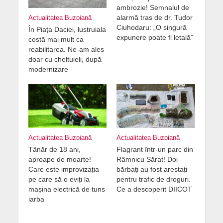
ambrozie! Semnalul de
alarmă tras de dr. Tudor
Actualitatea Buzoiană
Ciuhodaru: „O singură
În Piața Daciei, lustruiala
expunere poate fi letală”
costă mai mult ca
reabilitarea. Ne-am ales
doar cu cheltuieli, după
modernizare
Actualitatea Buzoiană
Actualitatea Buzoiană
Tânăr de 18 ani,
Flagrant într-un parc din
aproape de moarte!
Râmnicu Sărat! Doi
Care este improvizația
bărbați au fost arestați
pe care să o eviți la
pentru trafic de droguri.
mașina electrică de tuns
Ce a descoperit DIICOT
iarba