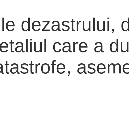
e dezastrului, 
taliul care a dus
atastrofe, asem