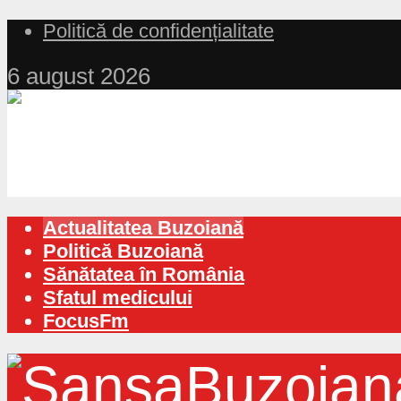
Politică de confidențialitate
6 august 2026
Actualitatea Buzoiană
Politică Buzoiană
Sănătatea în România
Sfatul medicului
FocusFm