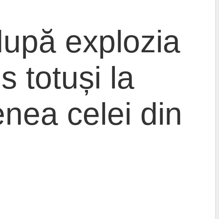
după explozia
 totuși la
enea celei din