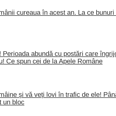
ânii cureaua în acest an. La ce bunuri 
e! Perioada abundă cu postări care îngri
ău! Ce spun cei de la Apele Române
mâine și vă veți lovi în trafic de ele! Pâ
t un bloc