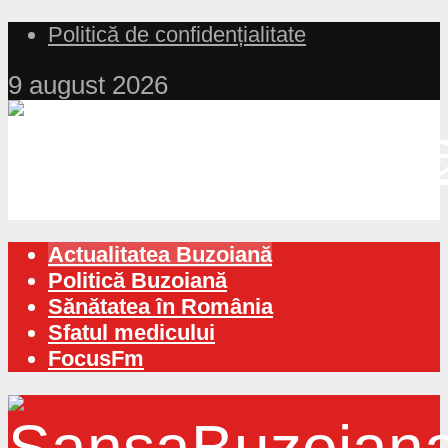
Politică de confidențialitate
9 august 2026
Actualitatea Buzoiană
Politică Buzoiană
Sănătatea în România
Sfatul medicului
FocusFm