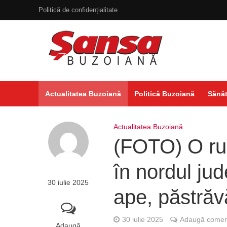
Politică de confidențialitate
Actualitatea Buzoiană
Politică Buzoiană
Sănăt
Actualitatea Buzoiană
(FOTO) O rup
în nordul ju
30 iulie 2025
ape, păstrăv
30 iulie 2025
Adaugă coment
Adaugă