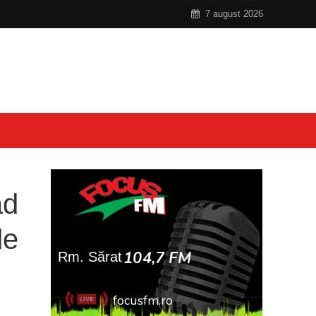
7 august 2026
ăd
de