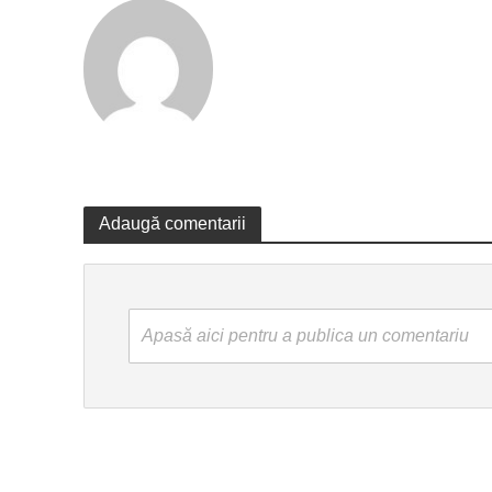
Adaugă comentarii
Apasă aici pentru a publica un comentariu