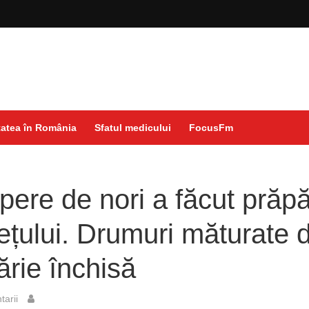
atea în România
Sfatul medicului
FocusFm
ere de nori a făcut prăp
dețului. Drumuri măturate 
ărie închisă
arii