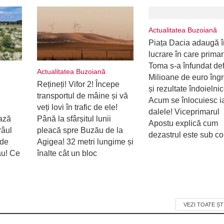
Actualitatea Buzoiană
Piața Dacia adaugă î
lucrare în care primar
Toma s-a înfundat defi
Actualitatea Buzoiană
Milioane de euro îng
Rețineți! Vifor 2! Începe
și rezultate îndoielnic
transportul de mâine și vă
Acum se înlocuiesc i
veți lovi în trafic de ele!
dalele! Viceprimarul
ează
Până la sfârșitul lunii
Apostu explică cum
râul
pleacă spre Buzău de la
dezastrul este sub con
 de
Agigea! 32 metri lungime și
ău! Ce
înalte cât un bloc
VEZI TOATE ȘT