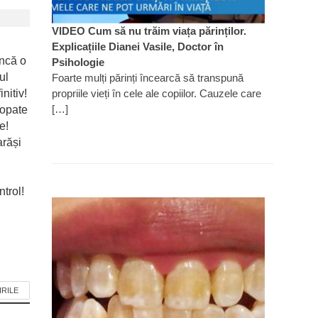
VIDEO Cum să nu trăim viața părinților.
Explicațiile Dianei Vasile, Doctor în
ncă o
Psihologie
ul
Foarte mulți părinți încearcă să transpună
propriile vieți în cele ale copiilor. Cauzele care
nitiv!
[…]
ropate
e!
arăși
trol!
IRILE