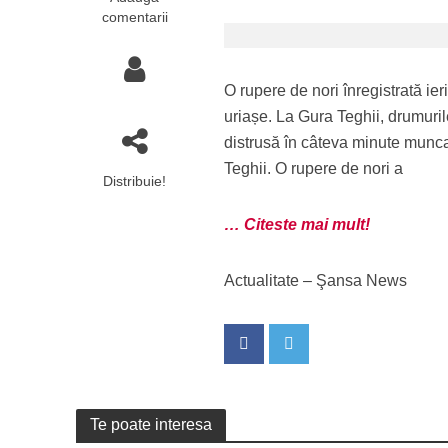
comentarii
O rupere de nori înregistrată i
uriașe. La Gura Teghii, drumuril
distrusă în câteva minute munca
Teghii. O rupere de nori a
Distribuie!
… Citeste mai mult!
Actualitate – Şansa News
Te poate interesa