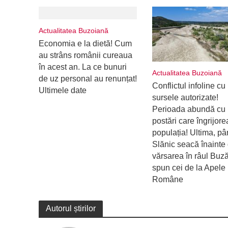
Actualitatea Buzoiană
Economia e la dietă! Cum
au strâns românii cureaua
în acest an. La ce bunuri
Actualitatea Buzoiană
de uz personal au renunțat!
Conflictul infoline cu
Ultimele date
sursele autorizate!
Perioada abundă cu
postări care îngrijor
populația! Ultima, pâ
Slănic seacă înainte
vărsarea în râul Buz
spun cei de la Apele
Române
Autorul știrilor