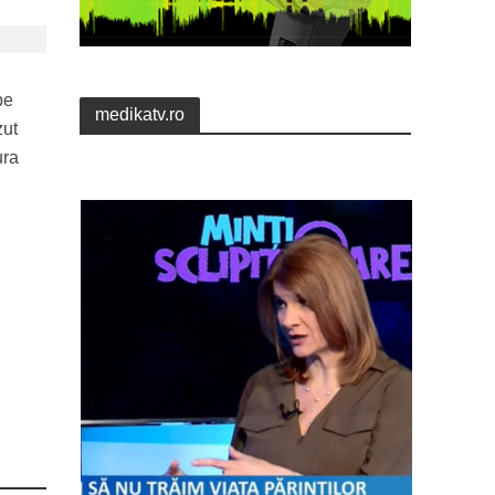
be
medikatv.ro
zut
ura