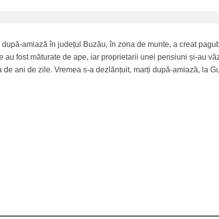
eri după-amiază în județul Buzău, în zona de munte, a creat pagu
e au fost măturate de ape, iar proprietarii unei pensiuni și-au vă
 de ani de zile. Vremea s-a dezlănțuit, marți după-amiază, la G