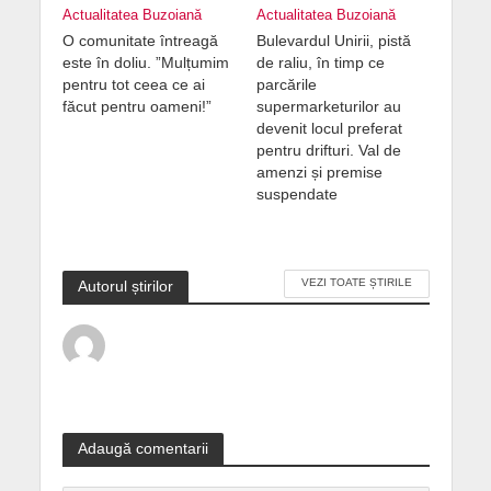
Actualitatea Buzoiană
Actualitatea Buzoiană
O comunitate întreagă
Bulevardul Unirii, pistă
este în doliu. ”Mulțumim
de raliu, în timp ce
pentru tot ceea ce ai
parcările
făcut pentru oameni!”
supermarketurilor au
devenit locul preferat
pentru drifturi. Val de
amenzi și premise
suspendate
VEZI TOATE ȘTIRILE
Autorul știrilor
Adaugă comentarii