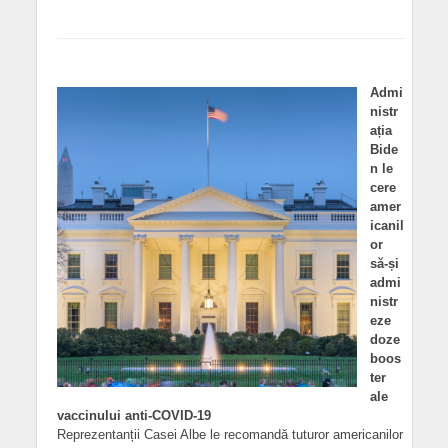
Admi
nistr
ația
Bide
n le
cere
amer
icanil
or
să-și
admi
nistr
eze
doze
boos
ter
ale
vaccinului anti-COVID-19
Reprezentanții Casei Albe le recomandă tuturor americanilor