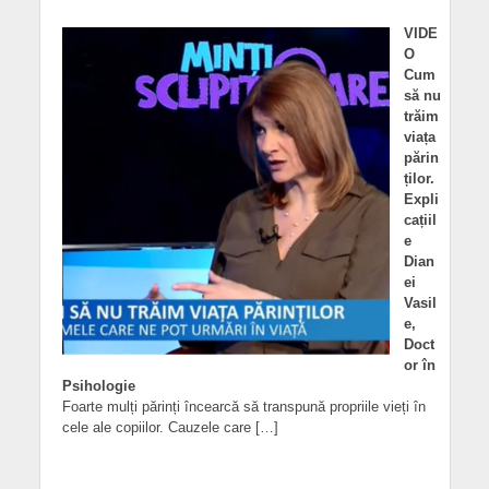
VIDE
O
Cum
să nu
trăim
viața
părin
ților.
Expli
cațiil
e
Dian
ei
Vasil
e,
Doct
or în
Psihologie
Foarte mulți părinți încearcă să transpună propriile vieți în
cele ale copiilor. Cauzele care […]