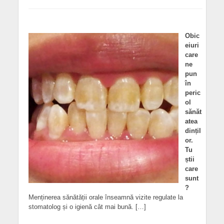
Obic
eiuri
care
ne
pun
în
peric
ol
sănăt
atea
dințil
or.
Tu
știi
care
sunt
?
Menținerea sănătății orale înseamnă vizite regulate la
stomatolog și o igienă cât mai bună. […]