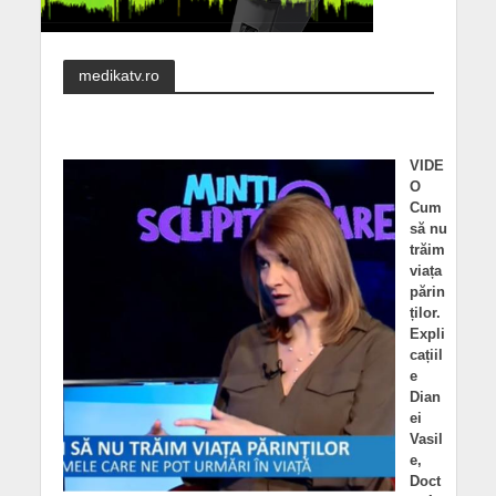
medikatv.ro
VIDE
O
Cum
să nu
trăim
viața
părin
ților.
Expli
cațiil
e
Dian
ei
Vasil
e,
Doct