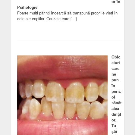
or în
Psihologie
Foarte mulți părinți încearcă să transpună propriile vieți în
cele ale copiilor. Cauzele care […]
Obic
eiuri
care
ne
pun
în
peric
ol
sănăt
atea
dințil
or.
Tu
știi