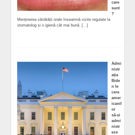
care
sunt
?
Menținerea sănătății orale înseamnă vizite regulate la
stomatolog și o igienă cât mai bună. […]
Admi
nistr
ația
Bide
n le
cere
amer
icanil
or
să-și
admi
nistr
eze