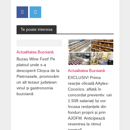
Te poate interesa
Actualitatea Buzoiană
Buzau Wine Fest! Pe
platoul unde s-a
descoperit Cloșca de la
Actualitatea Buzoiană
Pietroasele, promovăm
EXCLUSIV! Prima
un alt tezaur județean:
reacție oficială AAylex-
vinul și gastronomia
Cocorico, aflată în
buzoiană
concordat preventiv: cei
1.508 salariați își vor
încasa restanțele din
fonduri proprii și prin
AJOFM. Anticipează
revenirea la ritmul
normal!