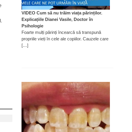
e
VIDEO Cum să nu trăim viața părinților.
n
Explicațiile Dianei Vasile, Doctor în
I.
Psihologie
Foarte mulți părinți încearcă să transpună
propriile vieți în cele ale copiilor. Cauzele care
[…]