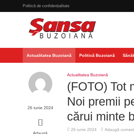
Politică de confidențialitate
Actualitatea Buzoiană
Politică Buzoiană
Sănăt
Actualitatea Buzoiană
(FOTO) Tot ma
Noi premii p
26 iunie 2024
cărui minte b
26 iunie 2024
Adaugă coment
Adaugă