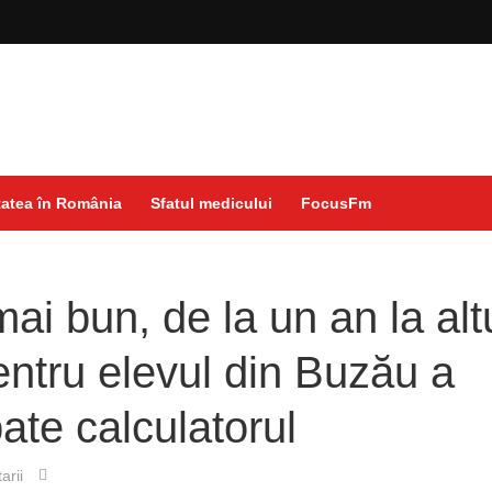
atea în România
Sfatul medicului
FocusFm
i bun, de la un an la altu
entru elevul din Buzău a
ate calculatorul
arii