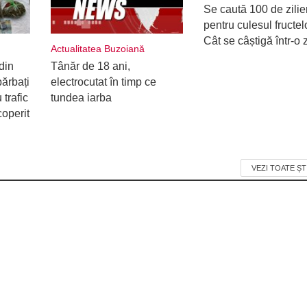
Se caută 100 de zilie
pentru culesul fructel
Cât se câștigă într-o z
Actualitatea Buzoiană
din
Tânăr de 18 ani,
ărbați
electrocutat în timp ce
 trafic
tundea iarba
coperit
VEZI TOATE ȘT