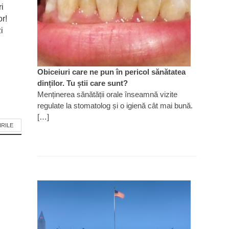
ri
or!
i
Obiceiuri care ne pun în pericol sănătatea
dinților. Tu știi care sunt?
Menținerea sănătății orale înseamnă vizite
regulate la stomatolog și o igienă cât mai bună.
[…]
IRILE