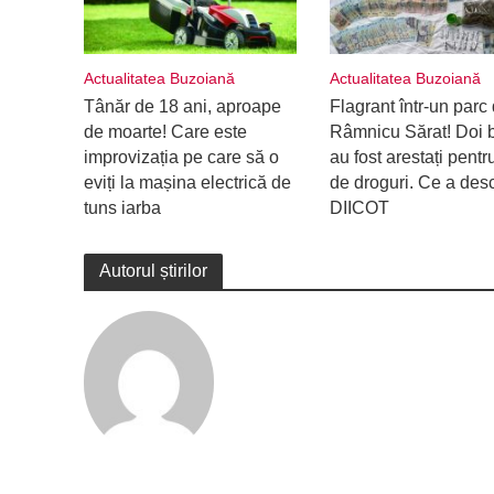
Actualitatea Buzoiană
Actualitatea Buzoiană
Tânăr de 18 ani, aproape
Flagrant într-un parc 
de moarte! Care este
Râmnicu Sărat! Doi b
improvizația pe care să o
au fost arestați pentru
eviți la mașina electrică de
de droguri. Ce a des
tuns iarba
DIICOT
Autorul știrilor