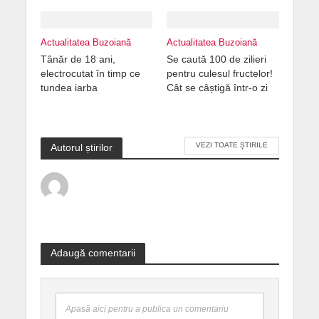
Actualitatea Buzoiană
Actualitatea Buzoiană
Tânăr de 18 ani,
Se caută 100 de zilieri
electrocutat în timp ce
pentru culesul fructelor!
tundea iarba
Cât se câștigă într-o zi
VEZI TOATE ȘTIRILE
Autorul știrilor
Adaugă comentarii
Apasă aici pentru a publica un comentariu