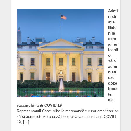
Admi
nistr
ația
Bide
n le
cere
amer
icanil
or
să-și
admi
nistr
eze
doze
boos
ter
ale
vaccinului anti-COVID-19
Reprezentanții Casei Albe le recomandă tuturor americanilor
să-și administreze o doză booster a vaccinului anti-COVID-
19, […]