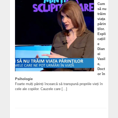
Cum
să nu
trăim
viața
părin
ților.
Expli
cațiil
e
Dian
ei
Vasil
e,
Doct
or în
Psihologie
Foarte mulți părinți încearcă să transpună propriile vieți în
cele ale copiilor. Cauzele care […]