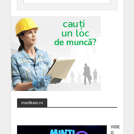
medikatv.ro
VIDE
O