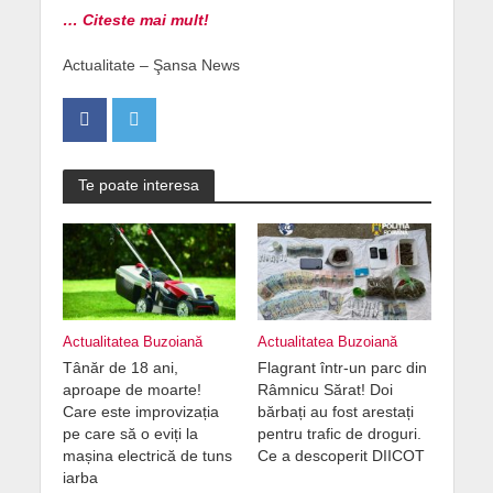
… Citeste mai mult!
Actualitate – Şansa News
Te poate interesa
Actualitatea Buzoiană
Actualitatea Buzoiană
Tânăr de 18 ani,
Flagrant într-un parc din
aproape de moarte!
Râmnicu Sărat! Doi
Care este improvizația
bărbați au fost arestați
pe care să o eviți la
pentru trafic de droguri.
mașina electrică de tuns
Ce a descoperit DIICOT
iarba