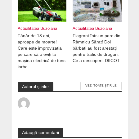
Actualitatea Buzoiană
Actualitatea Buzoiană
Tânăr de 18 ani,
Flagrant într-un parc din
aproape de moarte!
Râmnicu Sărat! Doi
Care este improvizația
bărbați au fost arestați
pe care să o eviți la
pentru trafic de droguri.
mașina electrică de tuns
Ce a descoperit DIICOT
iarba
VEZI TOATE ȘTIRILE
Autorul știrilor
Adaugă comentarii