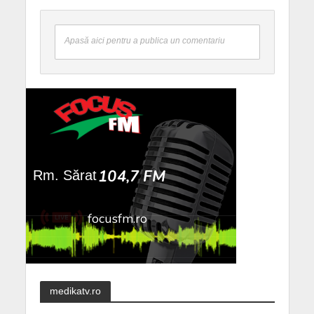
Apasă aici pentru a publica un comentariu
medikatv.ro