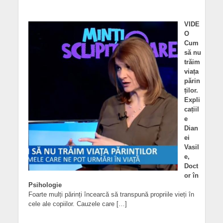
VIDE
O
Cum
să nu
trăim
viața
părin
ților.
Expli
cațiil
e
Dian
ei
Vasil
e,
Doct
or în
Psihologie
Foarte mulți părinți încearcă să transpună propriile vieți în
cele ale copiilor. Cauzele care […]