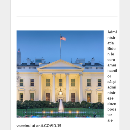
Admi
nistr
ația
Bide
n le
cere
amer
icanil
or
să-și
admi
nistr
eze
doze
boos
ter
ale
vaccinului anti-COVID-19