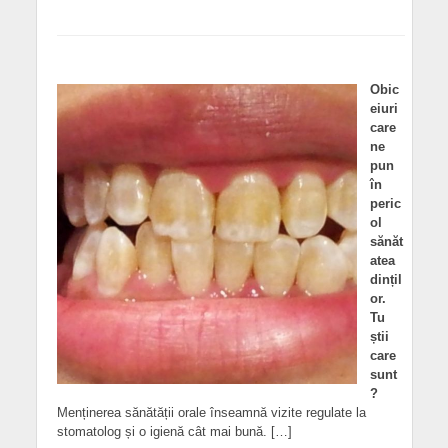
Obic
eiuri
care
ne
pun
în
peric
ol
sănăt
atea
dințil
or.
Tu
știi
care
sunt
?
Menținerea sănătății orale înseamnă vizite regulate la
stomatolog și o igienă cât mai bună. […]