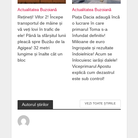
Actualitatea Buzoiană
Actualitatea Buzoiană
Rețineți! Vifor 2! Începe
Piața Dacia adaugă încă
transportul de mâine și
o lucrare în care
vă veți lovi în trafic de
primarul Toma s-a
ele! Până la sfârșitul lunii
înfundat definitiv!
pleacă spre Buzău de la
Milioane de euro
Agigea! 32 metri
îngropate și rezultate
lungime și înalte cât un
îndoielnice! Acum se
bloc
înlocuiesc iarăși dalele!
Viceprimarul Apostu
explică cum dezastrul
este sub control!
VEZI TOATE ȘTIRILE
Autorul știrilor