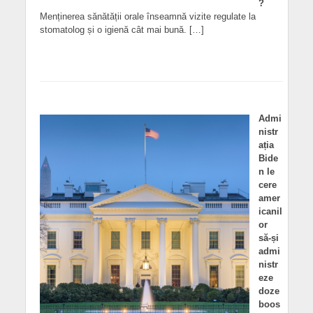
?
Menținerea sănătății orale înseamnă vizite regulate la
stomatolog și o igienă cât mai bună. […]
Admi
nistr
ația
Bide
n le
cere
amer
icanil
or
să-și
admi
nistr
eze
doze
boos