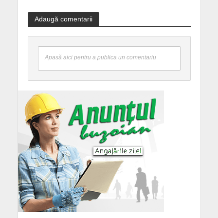
Adaugă comentarii
Apasă aici pentru a publica un comentariu