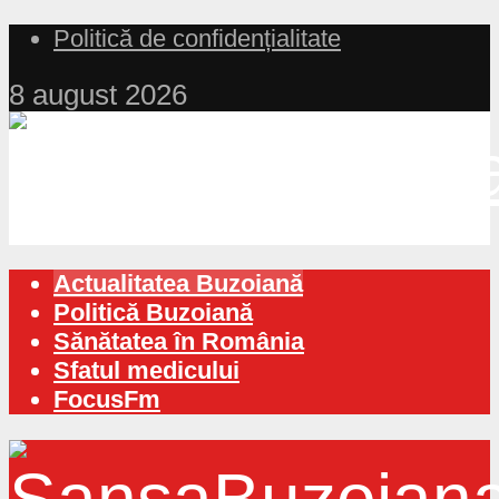
Politică de confidențialitate
8 august 2026
Actualitatea Buzoiană
Politică Buzoiană
Sănătatea în România
Sfatul medicului
FocusFm