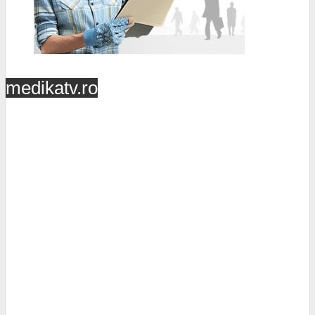
medikatv.ro